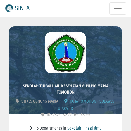
SINTA
SEKOLAH TINGGI ILMU KESEHATAN GUNUNG MARIA
TOMOHON
STIKES GUNUNG MARIA
KOTA TOMOHON - SULAWESI
UTARA, ID
ID : 2825
CODE : 163056
6 Departments in
Sekolah Tinggi Ilmu