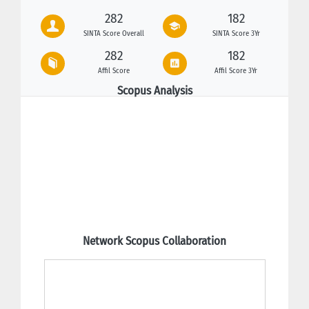
282
182
SINTA Score Overall
SINTA Score 3Yr
282
182
Affil Score
Affil Score 3Yr
Scopus Analysis
Network Scopus Collaboration