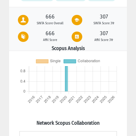
666
307
SINTA Score Overall
SINTA Score 3Yr
666
307
Affil Score
Affil Score 3Yr
Scopus Analysis
Network Scopus Collaboration