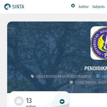
SINTA
Author
Subjects
PENDIDIKA
UNIVERSITAS NEGERI YOGYAKARTA
KAB
CODE PRODI : 842
13
Authors