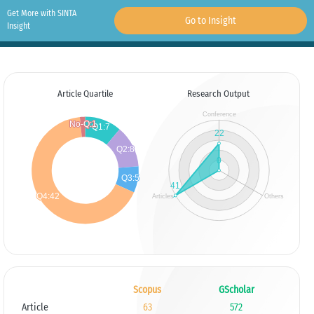
Get More with SINTA
Go to Insight
Insight
Article Quartile
Research Output
Scopus
GScholar
Article
63
572