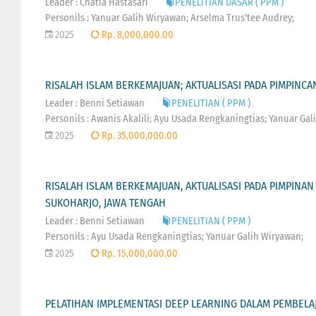
Leader : Chatia Hastasari
PENELITIAN DASAR ( PPM )
Personils : Yanuar Galih Wiryawan; Arselma Trus'tee Audrey;
2025
Rp. 8,000,000.00
RISALAH ISLAM BERKEMAJUAN; AKTUALISASI PADA PIMPINC
Leader : Benni Setiawan
PENELITIAN ( PPM )
Personils : Awanis Akalili; Ayu Usada Rengkaningtias; Yanuar Gal
2025
Rp. 35,000,000.00
RISALAH ISLAM BERKEMAJUAN, AKTUALISASI PADA PIMPIN
SUKOHARJO, JAWA TENGAH
Leader : Benni Setiawan
PENELITIAN ( PPM )
Personils : Ayu Usada Rengkaningtias; Yanuar Galih Wiryawan;
2025
Rp. 15,000,000.00
PELATIHAN IMPLEMENTASI DEEP LEARNING DALAM PEMBELA