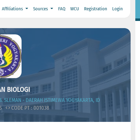
Affiliations
Sources
FAQ
WCU
Registration
Login
N BIOLOGI
. SLEMAN - DAERAH ISTIMEWA YOGYAKARTA, ID
05
CODE PT : 001038