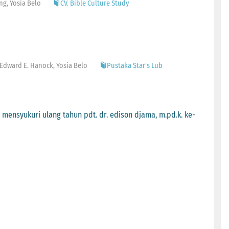
ng, Yosia Belo
CV. Bible Culture Study
g, Edward E. Hanock, Yosia Belo
Pustaka Star's Lub
 mensyukuri ulang tahun pdt. dr. edison djama, m.pd.k. ke-