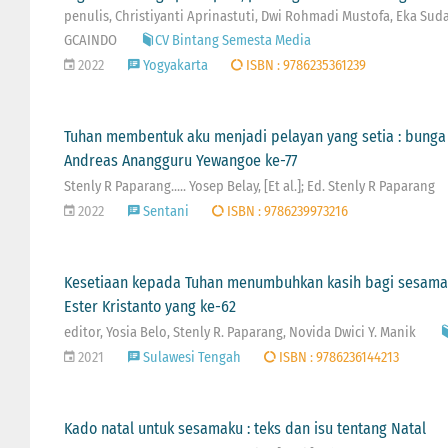
penulis, Christiyanti Aprinastuti, Dwi Rohmadi Mustofa, Eka Sudar
GCAINDO
CV Bintang Semesta Media
2022
Yogyakarta
ISBN : 9786235361239
Tuhan membentuk aku menjadi pelayan yang setia : bunga 
Andreas Anangguru Yewangoe ke-77
Stenly R Paparang..... Yosep Belay, [Et al.]; Ed. Stenly R Paparang
2022
Sentani
ISBN : 9786239973216
Kesetiaan kepada Tuhan menumbuhkan kasih bagi sesama :
Ester Kristanto yang ke-62
editor, Yosia Belo, Stenly R. Paparang, Novida Dwici Y. Manik
2021
Sulawesi Tengah
ISBN : 9786236144213
Kado natal untuk sesamaku : teks dan isu tentang Natal