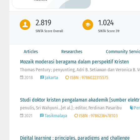
2.819
1.024
SINTA Score Overall
SINTA Score 3Yr
Articles
Researches
Community Servi
Mozaik moderasi beragama dalam perspektif Kristen
Thomas Pentury ; penyunting, Adri B. Setiawan dan Veronica B. 
2018
Jakarta
ISBN : 9786022315575
Studi doktor kristen pengalaman akademik [sumber elektr
penulis, Sri Wahyuni...[et al.] ; editor, Ferdinan Pasaribu
Pe
2021
Tasikmalaya
ISBN : 9786236478103
Digital learning : principles, paradigms and challenge