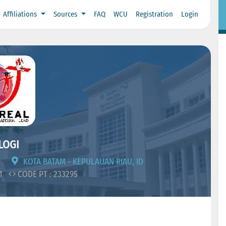
Affiliations
Sources
FAQ
WCU
Registration
Login
LOGI
M
KOTA BATAM - KEPULAUAN RIAU, ID
01
CODE PT : 233295