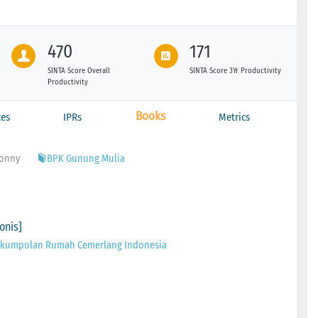
470
171
SINTA Score Overall
SINTA Score 3Yr Productivity
Productivity
Books
ces
IPRs
Metrics
Vonny
BPK Gunung Mulia
onis]
rkumpulan Rumah Cemerlang Indonesia