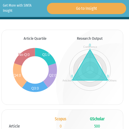
Get More with SINTA
Go to Insight
Insight
Article Quartile
Research Output
Scopus
GScholar
Article
0
500