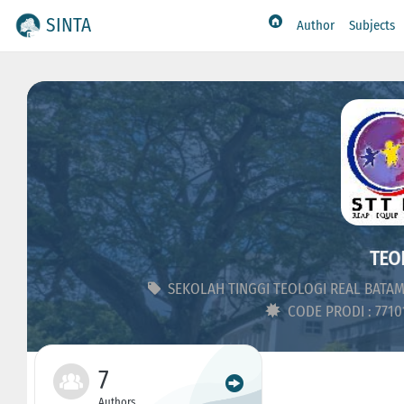
SINTA
Author
Subjects
TEO
SEKOLAH TINGGI TEOLOGI REAL BATA
CODE PRODI : 771
7
Authors