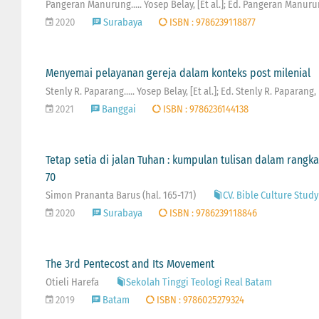
Pangeran Manurung..... Yosep Belay, [Et al.]; Ed. Pangeran Manuru
2020
Surabaya
ISBN : 9786239118877
Menyemai pelayanan gereja dalam konteks post milenial
Stenly R. Paparang..... Yosep Belay, [Et al.]; Ed. Stenly R. Paparan
2021
Banggai
ISBN : 9786236144138
Tetap setia di jalan Tuhan : kumpulan tulisan dalam rangka
70
Simon Prananta Barus (hal. 165-171)
CV. Bible Culture Study
2020
Surabaya
ISBN : 9786239118846
The 3rd Pentecost and Its Movement
Otieli Harefa
Sekolah Tinggi Teologi Real Batam
2019
Batam
ISBN : 9786025279324