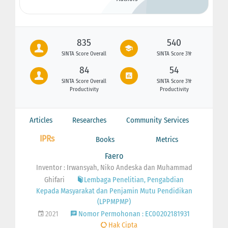
835
540
SINTA Score Overall
SINTA Score 3Yr
84
54
SINTA Score Overall
SINTA Score 3Yr
Productivity
Productivity
Articles
Researches
Community Services
IPRs
Books
Metrics
Faero
Inventor : Irwansyah, Niko Andeska dan Muhammad
Ghifari
Lembaga Penelitian, Pengabdian
Kepada Masyarakat dan Penjamin Mutu Pendidikan
(LPPMPMP)
2021
Nomor Permohonan : EC00202181931
Hak Cipta