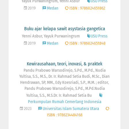
Yayuk Purwaningrum, Yenni Asbur
USU Press
2019
Medan
ISBN : 9786024651862
Buku ajar kelapa sawit asystasia gangetica
Yenni Asbur, Yayuk Purwaningrum
USU Press
2019
Medan
ISBN : 9786024651848
Kewirausahaan, teori, inovasi, & praktek
Pandu Prabowo Warsodirejo, S.Pd., M.Pd., Nudia
Yultisa, S.S., M.S., Dr. Ir. Rahmad Setia Budi, M.Sc., Dian
Hendrawan, SP, MM., Edy Koesriadi, S.P., M.M. ; editor,
Pandu Prabowo Warsodirejo, S.Pd., M.Pd.Nudia
Yultisa, S.S., M.S.Dr. Ir. Rahmad Setia Bu
Perkumpulan Rumah Cemerlang Indonesia
2023
Universitas Islam Sumatera Utara
ISBN : 9786234484168