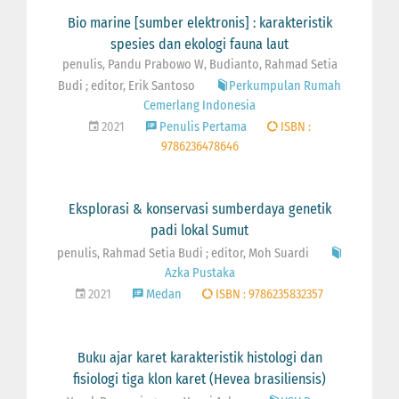
Bio marine [sumber elektronis] : karakteristik
spesies dan ekologi fauna laut
penulis, Pandu Prabowo W, Budianto, Rahmad Setia
Budi ; editor, Erik Santoso
Perkumpulan Rumah
Cemerlang Indonesia
2021
Penulis Pertama
ISBN :
9786236478646
Eksplorasi & konservasi sumberdaya genetik
padi lokal Sumut
penulis, Rahmad Setia Budi ; editor, Moh Suardi
Azka Pustaka
2021
Medan
ISBN : 9786235832357
Buku ajar karet karakteristik histologi dan
fisiologi tiga klon karet (Hevea brasiliensis)