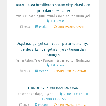
Karet Hevea brasiliensis sistem eksploitasi klon
quick dan slow starter
Yayuk Purwaningrum, Yenni Asbur ; editor, Nurhayati
UISU Press
2023
Medan
ISBN : 9786237297611
Asystasia gangetica : respon pertumbuhannya
berdasarkan pengaturan jarak tanam dan
naungan
Yenni Asbur, Yayuk Purwaningrum ; editor, Nurhayati
UISU Press
2023
Medan
ISBN : 9786237297628
TEKNOLOGI PEMULIAAN TANAMAN
Noverina Caniago, Riyanti
GLOBAL EKSEKUTIF
TEKNOLOGI PRESS
2023
Padang
ISBN : 9786231981097