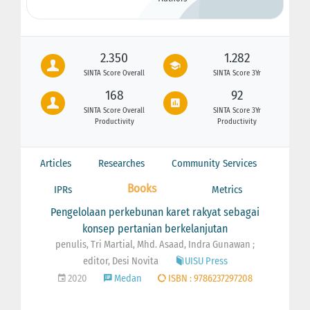
2.350
1.282
SINTA Score Overall
SINTA Score 3Yr
168
92
SINTA Score Overall
SINTA Score 3Yr
Productivity
Productivity
Articles
Researches
Community Services
Books
IPRs
Metrics
Pengelolaan perkebunan karet rakyat sebagai
konsep pertanian berkelanjutan
penulis, Tri Martial, Mhd. Asaad, Indra Gunawan ;
editor, Desi Novita
UISU Press
2020
Medan
ISBN : 9786237297208