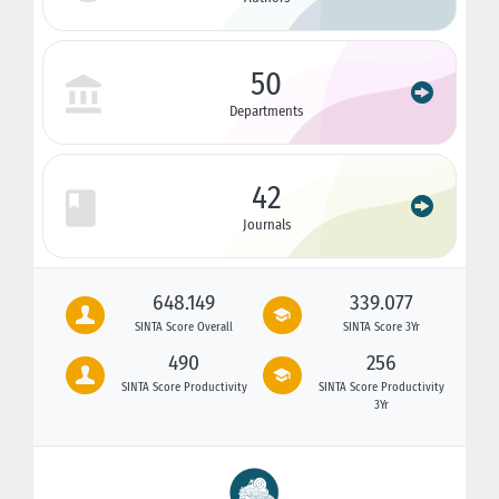
50
Departments
42
Journals
648.149
339.077
SINTA Score Overall
SINTA Score 3Yr
490
256
SINTA Score Productivity
SINTA Score Productivity
3Yr