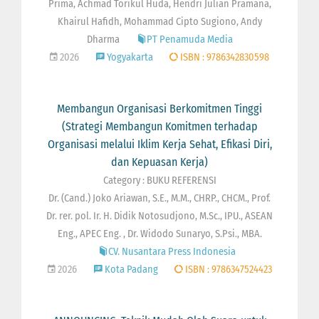
Prima, Achmad Torikul Huda, Hendri Julian Pramana,
Khairul Hafidh, Mohammad Cipto Sugiono, Andy
Dharma
PT Penamuda Media
2026
Yogyakarta
ISBN : 9786342830598
Membangun Organisasi Berkomitmen Tinggi
(Strategi Membangun Komitmen terhadap
Organisasi melalui Iklim Kerja Sehat, Efikasi Diri,
dan Kepuasan Kerja)
Category : BUKU REFERENSI
Dr. (Cand.) Joko Ariawan, S.E., M.M., CHRP., CHCM., Prof.
Dr. rer. pol. Ir. H. Didik Notosudjono, M.Sc., IPU., ASEAN
Eng., APEC Eng. , Dr. Widodo Sunaryo, S.Psi., MBA.
CV. Nusantara Press Indonesia
2026
Kota Padang
ISBN : 9786347524423