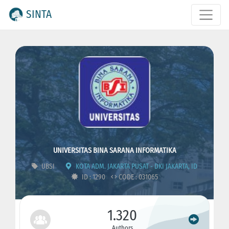
SINTA
UNIVERSITAS BINA SARANA INFORMATIKA
UBSI
KOTA ADM. JAKARTA PUSAT - DKI JAKARTA, ID
ID : 1290
CODE : 031065
1.320
Authors