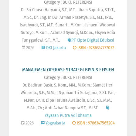
Category : BUKU REFERENSI
Dr. Sri Chusri Haryanti, S.T., M.T., Ilham Saputra, S.Tr.T.,
M.Sc., Dr. Eng. Ir. Dwi Arman Prasetya, S.T., M.T., IPU.,
Iswahyudi, S.T., M.T., Sunarti, M.Kom., Isnaeni Widowati
Sutoyo, M.Kom., Achmad Syauqi, M.Kom., Elsyea Adia
Tunggadewi, S.T., M.T.,
PT Cipta Digital Edukasi
2026
DKI Jakarta
ISBN : 9786347777072
MANAJEMEN OPERASI: STRATEGI BISNIS EFISIEN
Category : BUKU REFERENSI
Dr. Badirun Basir, S. Kom., MM., M.Kom.; Slamet Heri
Winarno., S.E., M.M.; I Nyoman Tri Sutaguna, S.ST. Par.,
M.Par.; Dr. Ir. Dipa Teruna Awaludin, B.Sc., S.E.M.M.,
M.Ak., CA.; Ardi Azhar Nampira S.T., M.IST.
Yayasan Putra Adi Dharma
2026
Yogyakarta
ISBN : 9786347565204