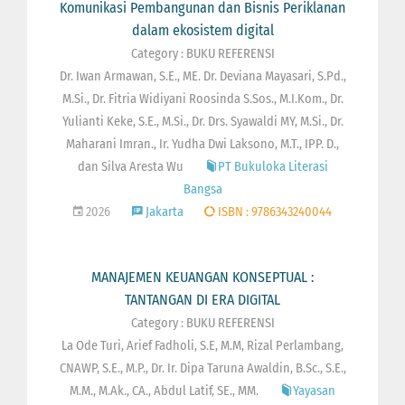
Komunikasi Pembangunan dan Bisnis Periklanan
dalam ekosistem digital
Category : BUKU REFERENSI
Dr. Iwan Armawan, S.E., ME. Dr. Deviana Mayasari, S.Pd.,
M.Si., Dr. Fitria Widiyani Roosinda S.Sos., M.I.Kom., Dr.
Yulianti Keke, S.E., M.Si., Dr. Drs. Syawaldi MY, M.Si., Dr.
Maharani Imran., Ir. Yudha Dwi Laksono, M.T., IPP. D.,
dan Silva Aresta Wu
PT Bukuloka Literasi
Bangsa
2026
Jakarta
ISBN : 9786343240044
MANAJEMEN KEUANGAN KONSEPTUAL :
TANTANGAN DI ERA DIGITAL
Category : BUKU REFERENSI
La Ode Turi, Arief Fadholi, S.E, M.M, Rizal Perlambang,
CNAWP, S.E., M.P., Dr. Ir. Dipa Taruna Awaldin, B.Sc., S.E.,
M.M., M.Ak., CA., Abdul Latif, SE., MM.
Yayasan