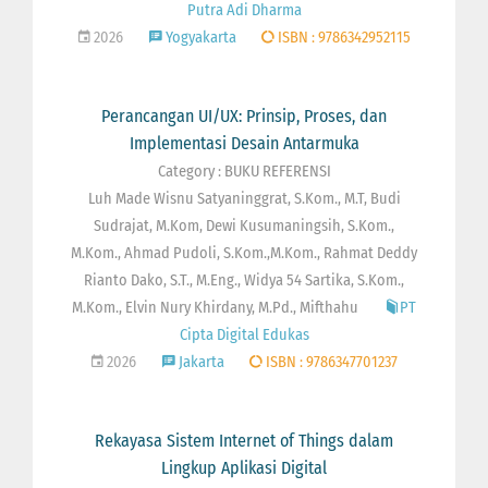
Putra Adi Dharma
2026
Yogyakarta
ISBN : 9786342952115
Perancangan UI/UX: Prinsip, Proses, dan
Implementasi Desain Antarmuka
Category : BUKU REFERENSI
Luh Made Wisnu Satyaninggrat, S.Kom., M.T, Budi
Sudrajat, M.Kom, Dewi Kusumaningsih, S.Kom.,
M.Kom., Ahmad Pudoli, S.Kom.,M.Kom., Rahmat Deddy
Rianto Dako, S.T., M.Eng., Widya 54 Sartika, S.Kom.,
M.Kom., Elvin Nury Khirdany, M.Pd., Mifthahu
PT
Cipta Digital Edukas
2026
Jakarta
ISBN : 9786347701237
Rekayasa Sistem Internet of Things dalam
Lingkup Aplikasi Digital