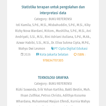
Statistika terapan untuk pengolahan dan
interpretasi data
Category : BUKU REFERENSI
Isti Kamila, S.Pd., M.Si., Misbahuddin, S.Pd., M.Si., Kiky
Rizky Nova Wardani, M.Kom., Mushliha, S.Pd., M.Si., Ani
Andriyati, S.Si., M.Si., Rini Adriani Auliana, S.Pd., M.Ak.,
Azwar Habibi, S.Si., M.Si., Dr. Eliva Sukma Cipta, M.Pd.,
Wahyu Dwi Lesmon
PT Cipta Digital Edukasi
2026
Kota Jakarta Selatan
ISBN :
9786347701305
TEKNOLOGI GRAFIKA
Category : BUKU REFERENSI
Rizki Suwanda, Erik Yohan Kartiko, Bakti Bestin, Muh.
Ihsan Zulfikar, Petrus Christo, Adithya Kusuma
Whardana, Muhammad Masjun Efendi, Kurnia Wahyu