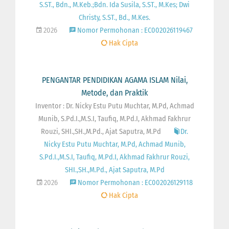
S.ST., Bdn., M.Keb.;Bdn. Ida Susila, S.ST., M.Kes; Dwi
Christy, S.ST., Bd., M.Kes.
2026
Nomor Permohonan : EC002026119467
Hak Cipta
PENGANTAR PENDIDIKAN AGAMA ISLAM Nilai,
Metode, dan Praktik
Inventor : Dr. Nicky Estu Putu Muchtar, M.Pd, Achmad
Munib, S.Pd.I.,M.S.I, Taufiq, M.Pd.I, Akhmad Fakhrur
Rouzi, SHI.,SH.,M.Pd., Ajat Saputra, M.Pd
Dr.
Nicky Estu Putu Muchtar, M.Pd, Achmad Munib,
S.Pd.I.,M.S.I, Taufiq, M.Pd.I, Akhmad Fakhrur Rouzi,
SHI.,SH.,M.Pd., Ajat Saputra, M.Pd
2026
Nomor Permohonan : EC002026129118
Hak Cipta