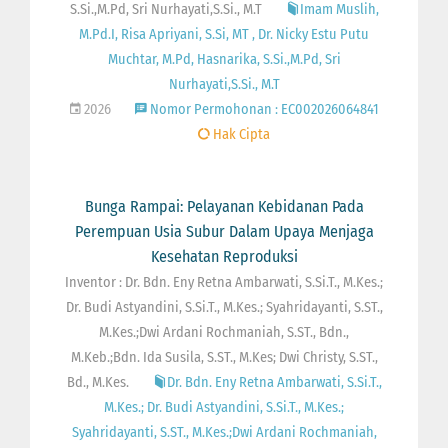
S.Si.,M.Pd, Sri Nurhayati,S.Si., M.T
Imam Muslih,
M.Pd.I, Risa Apriyani, S.Si, MT , Dr. Nicky Estu Putu
Muchtar, M.Pd, Hasnarika, S.Si.,M.Pd, Sri
Nurhayati,S.Si., M.T
2026
Nomor Permohonan : EC002026064841
Hak Cipta
Bunga Rampai: Pelayanan Kebidanan Pada
Perempuan Usia Subur Dalam Upaya Menjaga
Kesehatan Reproduksi
Inventor : Dr. Bdn. Eny Retna Ambarwati, S.Si.T., M.Kes.;
Dr. Budi Astyandini, S.Si.T., M.Kes.; Syahridayanti, S.ST.,
M.Kes.;Dwi Ardani Rochmaniah, S.ST., Bdn.,
M.Keb.;Bdn. Ida Susila, S.ST., M.Kes; Dwi Christy, S.ST.,
Bd., M.Kes.
Dr. Bdn. Eny Retna Ambarwati, S.Si.T.,
M.Kes.; Dr. Budi Astyandini, S.Si.T., M.Kes.;
Syahridayanti, S.ST., M.Kes.;Dwi Ardani Rochmaniah,