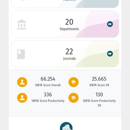
20
Departments
22
Journals
66.254
25.665
SINTA Score Overall
SINTA Score 3Yr
336
130
SINTA Score Productivity
SINTA Score Productivity
3Yr