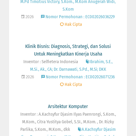
M.Pd Timotius Victory, S.Kom., M.Kom Anugerah Widi,
S.Kom
2026
Nomor Permohonan : EC002026036229
Hak Cipta
Klinik Bisnis: Diagnosis, Strategi, dan Solusi
Untuk Meningkatkan Kinerja Usaha
Inventor : Selfietera Indonesia
Ibrahim, S.E.,
M.Si., Ak., CA; Dr. Darnawati, S.Pd., M.Si; DKK
2026
Nomor Permohonan : EC002026071236
Hak Cipta
Arsitektur Komputer
Inventor : A.Kachsyfur Djasim Ilyas Paenrongi, S.Kom.,
M.Kom., Citra Yustitya Gobel, S.SI., M.Kom. , Dr. Rizky
Parlika, S.Kom., M.Kom., dkk
A.Kachsyfur Djasim