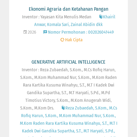
Ekonomi Agraria dan Ketahanan Pangan
Inventor : Yayasan Kita Menulis Medan
Khairil
Anwar, Komala Sari, Zainal Abidin dkk
2026
Nomor Permohonan : 002026041449
Hak Cipta
GENERATIVE ARTIFICIAL INTELLIGENCE
Inventor : Reza Zubaedah, S.Kom., M.Cs Rofiq Harun,
S.Kom., M.Kom Muhammad Nur, S.Kom., M.Kom Raden
Rara Kartika Kusuma Winahyu, S.T., M.T I Kadek Dwi
Gandika Supartha, S.T., M.T Haryati, S.Pd., M.Pd
Timotius Victory, S.Kom., M.Kom Anugerah Widi,
S.Kom., M.Kom Drs.
Reza Zubaedah, S.Kom., M.Cs
Rofiq Harun, S.Kom., M.Kom Muhammad Nur, S.Kom.,
M.Kom Raden Rara Kartika Kusuma Winahyu, S.T., M.T I
Kadek Dwi Gandika Supartha, S.T., M.T Haryati, S.Pd.,