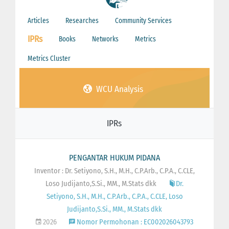
Articles
Researches
Community Services
IPRs
Books
Networks
Metrics
Metrics Cluster
WCU Analysis
IPRs
PENGANTAR HUKUM PIDANA
Inventor : Dr. Setiyono, S.H., M.H., C.P.Arb., C.P.A., C.CLE,
Loso Judijanto,S.Si., MM., M.Stats dkk
Dr.
Setiyono, S.H., M.H., C.P.Arb., C.P.A., C.CLE, Loso
Judijanto,S.Si., MM., M.Stats dkk
2026
Nomor Permohonan : EC002026043793