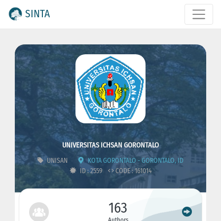
SINTA
UNIVERSITAS ICHSAN GORONTALO
UNISAN
KOTA GORONTALO - GORONTALO, ID
ID : 2559
CODE : 161014
163
Authors