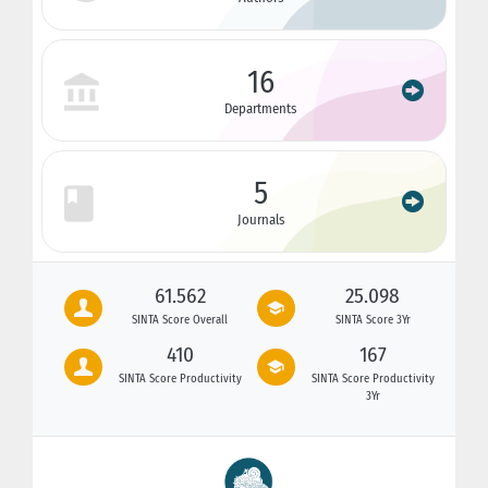
16
Departments
5
Journals
61.562
25.098
SINTA Score Overall
SINTA Score 3Yr
410
167
SINTA Score Productivity
SINTA Score Productivity
3Yr