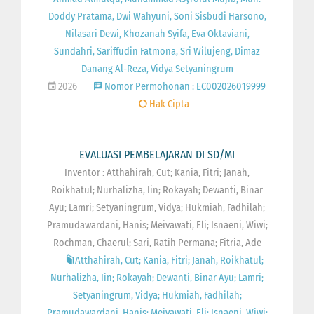
Doddy Pratama, Dwi Wahyuni, Soni Sisbudi Harsono,
Nilasari Dewi, Khozanah Syifa, Eva Oktaviani,
Sundahri, Sariffudin Fatmona, Sri Wilujeng, Dimaz
Danang Al-Reza, Vidya Setyaningrum
2026
Nomor Permohonan : EC002026019999
Hak Cipta
EVALUASI PEMBELAJARAN DI SD/MI
Inventor : Atthahirah, Cut; Kania, Fitri; Janah,
Roikhatul; Nurhalizha, Iin; Rokayah; Dewanti, Binar
Ayu; Lamri; Setyaningrum, Vidya; Hukmiah, Fadhilah;
Pramudawardani, Hanis; Meivawati, Eli; Isnaeni, Wiwi;
Rochman, Chaerul; Sari, Ratih Permana; Fitria, Ade
Atthahirah, Cut; Kania, Fitri; Janah, Roikhatul;
Nurhalizha, Iin; Rokayah; Dewanti, Binar Ayu; Lamri;
Setyaningrum, Vidya; Hukmiah, Fadhilah;
Pramudawardani, Hanis; Meivawati, Eli; Isnaeni, Wiwi;