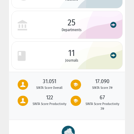
25
Departments
11
Journals
31.051
17.090
SINTA Score Overall
SINTA Score 3Yr
122
67
SINTA Score Productivity
SINTA Score Productivity
3Yr