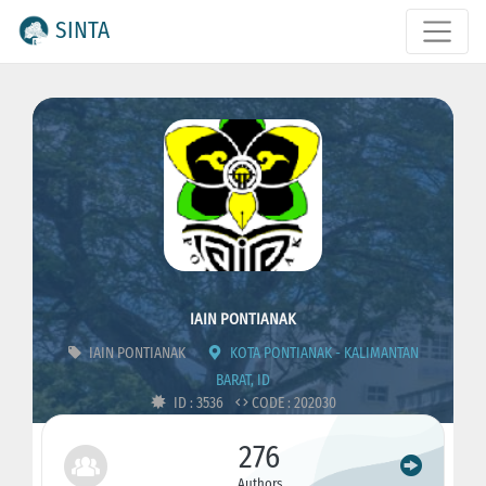
SINTA
IAIN PONTIANAK
IAIN PONTIANAK
KOTA PONTIANAK - KALIMANTAN
BARAT, ID
ID : 3536
CODE : 202030
276
Authors