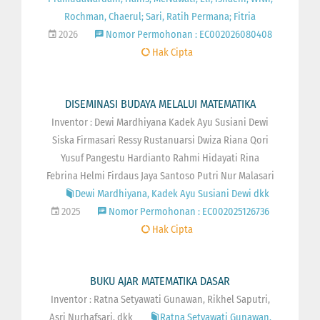
Rochman, Chaerul; Sari, Ratih Permana; Fitria
2026
Nomor Permohonan : EC002026080408
Hak Cipta
DISEMINASI BUDAYA MELALUI MATEMATIKA
Inventor : Dewi Mardhiyana Kadek Ayu Susiani Dewi
Siska Firmasari Ressy Rustanuarsi Dwiza Riana Qori
Yusuf Pangestu Hardianto Rahmi Hidayati Rina
Febrina Helmi Firdaus Jaya Santoso Putri Nur Malasari
Dewi Mardhiyana, Kadek Ayu Susiani Dewi dkk
2025
Nomor Permohonan : EC002025126736
Hak Cipta
BUKU AJAR MATEMATIKA DASAR
Inventor : Ratna Setyawati Gunawan, Rikhel Saputri,
Asri Nurhafsari, dkk
Ratna Setyawati Gunawan,