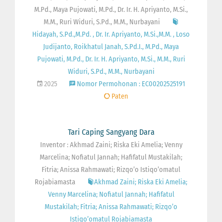
M.Pd., Maya Pujowati, M.Pd., Dr. Ir. H. Apriyanto, M.Si.,
M.M., Ruri Widuri, S.Pd., M.M., Nurbayani
Hidayah, S.Pd.,M.Pd. , Dr. Ir. Apriyanto, M.Si.,M.M. , Loso
Judijanto, Roikhatul Janah, S.Pd.I., M.Pd., Maya
Pujowati, M.Pd., Dr. Ir. H. Apriyanto, M.Si., M.M., Ruri
Widuri, S.Pd., M.M., Nurbayani
2025
Nomor Permohonan : EC00202525191
Paten
Tari Caping Sangyang Dara
Inventor : Akhmad Zaini; Riska Eki Amelia; Venny
Marcelina; Nofiatul Jannah; Hafifatul Mustakilah;
Fitria; Anissa Rahmawati; Rizqo’o Istiqo’omatul
Rojabiamasta
Akhmad Zaini; Riska Eki Amelia;
Venny Marcelina; Nofiatul Jannah; Hafifatul
Mustakilah; Fitria; Anissa Rahmawati; Rizqo’o
Istiqo’omatul Rojabiamasta