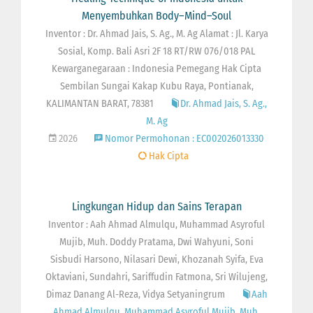
Menyembuhkan Body–Mind–Soul
Inventor : Dr. Ahmad Jais, S. Ag., M. Ag Alamat : Jl. Karya
Sosial, Komp. Bali Asri 2F 18 RT/RW 076/018 PAL
Kewarganegaraan : Indonesia Pemegang Hak Cipta
Sembilan Sungai Kakap Kubu Raya, Pontianak,
KALIMANTAN BARAT, 78381
Dr. Ahmad Jais, S. Ag.,
M. Ag
2026
Nomor Permohonan : EC002026013330
Hak Cipta
Lingkungan Hidup dan Sains Terapan
Inventor : Aah Ahmad Almulqu, Muhammad Asyroful
Mujib, Muh. Doddy Pratama, Dwi Wahyuni, Soni
Sisbudi Harsono, Nilasari Dewi, Khozanah Syifa, Eva
Oktaviani, Sundahri, Sariffudin Fatmona, Sri Wilujeng,
Dimaz Danang Al-Reza, Vidya Setyaningrum
Aah
Ahmad Almulqu, Muhammad Asyroful Mujib, Muh.