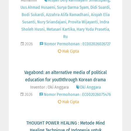
Muhamm
Aisyah Defy Rahmayani Simatupang,
Uus Ahmad Husaeni, Surya Darma Syam, Didi Suardi,
Budi Sukardi, Azzahra Alifa Ramadhani, Aisyah Elia
Susanti, Nury Sriandajani, Provita Wijayanti, Indra
Sholeh Husni, Metasari Kartika, Hary Yuda Prasetia,
Ru
2026
Nomor Permohonan : EC002026026727
Hak Cipta
Vagabond: an alternative media of political
education for youththrough Korean drama
Inventor : Oki Anggara
Oki Anggara
2026
Nomor Permohonan : EC002026075476
Hak Cipta
THOUGHT POWER HEALING : Metode Mind
Healing Technique of Indonesia untuk