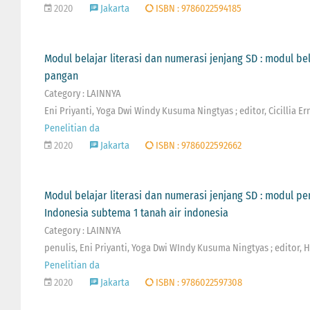
2020
Jakarta
ISBN : 9786022594185
Modul belajar literasi dan numerasi jenjang SD : modul b
pangan
Category : LAINNYA
Eni Priyanti, Yoga Dwi Windy Kusuma Ningtyas ; editor, Cicillia Er
Penelitian da
2020
Jakarta
ISBN : 9786022592662
Modul belajar literasi dan numerasi jenjang SD : modul p
Indonesia subtema 1 tanah air indonesia
Category : LAINNYA
penulis, Eni Priyanti, Yoga Dwi WIndy Kusuma Ningtyas ; editor, 
Penelitian da
2020
Jakarta
ISBN : 9786022597308