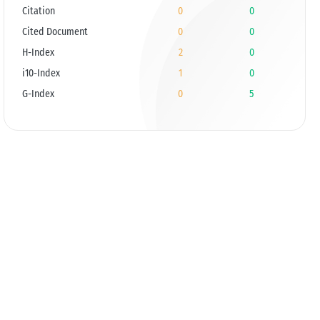
Citation
0
0
Cited Document
0
0
H-Index
2
0
i10-Index
1
0
G-Index
0
5