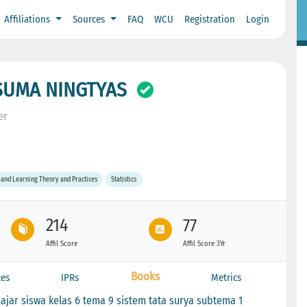
Affiliations
Sources
FAQ
WCU
Registration
Login
SUMA NINGTYAS
er
 and Learning Theory and Practices
Statistics
214
77
Affil Score
Affil Score 3Yr
Books
ces
IPRs
Metrics
lajar siswa kelas 6 tema 9 sistem tata surya subtema 1