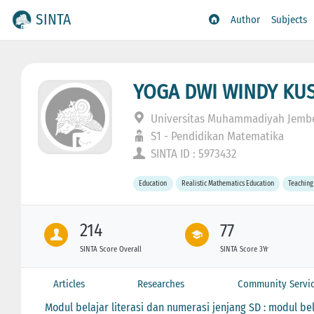
SINTA
Author
Subjects
YOGA DWI WINDY KU
Universitas Muhammadiyah Jemb
S1 - Pendidikan Matematika
SINTA ID : 5973432
Education
Realistic Mathematics Education
Teaching
214
77
SINTA Score Overall
SINTA Score 3Yr
Articles
Researches
Community Servi
Modul belajar literasi dan numerasi jenjang SD : modul be