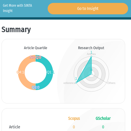
Get More with SINTA
Go to Insight
Insight
Summary
Article Quartile
Research Output
Scopus
GScholar
Article
0
0