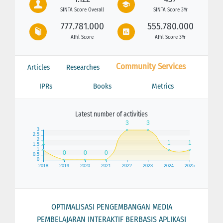
SINTA Score Overall
SINTA Score 3Yr
777.781.000
555.780.000
Affil Score
Affil Score 3Yr
Community Services
Articles
Researches
IPRs
Books
Metrics
Latest number of activities
OPTIMALISASI PENGEMBANGAN MEDIA
PEMBELAJARAN INTERAKTIF BERBASIS APLIKASI