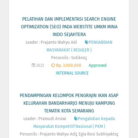
PELATIHAN DAN IMPLEMENTASI SEARCH ENGINE
OPTIMIZATION (SEO) PADA WEBSTITE UMKM MINA
INDO SEJAHTERA
Leader : Prajanto Wahyu Adi
PENGABDIAN
MASYARAKAT ( REGULER )
;
Personils :
Sutikno
2022
Rp. 3.000.000
Approved
INTERNAL SOURCE
PENDAMPINGAN KELOMPOK PENGRAJIN IKAN ASAP
KELURAHAN BANDARHARJO MENUJU KAMPUNG
TEMATIK KOTA SEMARANG
Leader : Pramudi Arsiwi
Pengabdian Kepada
Masyarakat Kompetitif Nasional ( PKM )
;
;
Personils :
Prajanto Wahyu Adi
Egia Rosi Subhiyakto