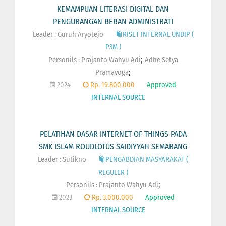
KEMAMPUAN LITERASI DIGITAL DAN
PENGURANGAN BEBAN ADMINISTRATI
Leader : Guruh Aryotejo
RISET INTERNAL UNDIP (
P3M )
;
Personils :
Prajanto Wahyu Adi
Adhe Setya
;
Pramayoga
2024
Rp. 19.800.000
Approved
INTERNAL SOURCE
PELATIHAN DASAR INTERNET OF THINGS PADA
SMK ISLAM ROUDLOTUS SAIDIYYAH SEMARANG
Leader : Sutikno
PENGABDIAN MASYARAKAT (
REGULER )
;
Personils :
Prajanto Wahyu Adi
2023
Rp. 3.000.000
Approved
INTERNAL SOURCE