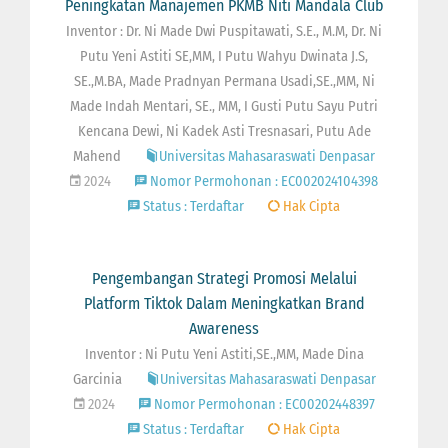
Peningkatan Manajemen PKMB Niti Mandala Club
Inventor : Dr. Ni Made Dwi Puspitawati, S.E., M.M, Dr. Ni
Putu Yeni Astiti SE,MM, I Putu Wahyu Dwinata J.S,
SE.,M.BA, Made Pradnyan Permana Usadi,SE.,MM, Ni
Made Indah Mentari, SE., MM, I Gusti Putu Sayu Putri
Kencana Dewi, Ni Kadek Asti Tresnasari, Putu Ade
Mahend
Universitas Mahasaraswati Denpasar
2024
Nomor Permohonan : EC002024104398
Status : Terdaftar
Hak Cipta
Pengembangan Strategi Promosi Melalui
Platform Tiktok Dalam Meningkatkan Brand
Awareness
Inventor : Ni Putu Yeni Astiti,SE.,MM, Made Dina
Garcinia
Universitas Mahasaraswati Denpasar
2024
Nomor Permohonan : EC00202448397
Status : Terdaftar
Hak Cipta