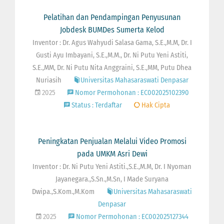
Pelatihan dan Pendampingan Penyusunan
Jobdesk BUMDes Sumerta Kelod
Inventor : Dr. Agus Wahyudi Salasa Gama, S.E.,M.M, Dr. I
Gusti Ayu Imbayani, S.E.,M.M., Dr. Ni Putu Yeni Astiti,
S.E.,MM, Dr. Ni Putu Nita Anggraini, S.E.,MM, Putu Dhea
Nuriasih
Universitas Mahasaraswati Denpasar
2025
Nomor Permohonan : EC002025102390
Status : Terdaftar
Hak Cipta
Peningkatan Penjualan Melalui Video Promosi
pada UMKM Asri Dewi
Inventor : Dr. Ni Putu Yeni Astiti.,S.E.,M.M, Dr. I Nyoman
Jayanegara.,S.Sn.,M.Sn, I Made Suryana
Dwipa.,S.Kom.,M.Kom
Universitas Mahasaraswati
Denpasar
2025
Nomor Permohonan : EC002025127344