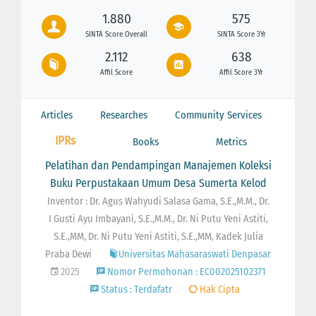
1.880
575
SINTA Score Overall
SINTA Score 3Yr
2.112
638
Affil Score
Affil Score 3Yr
Articles
Researches
Community Services
IPRs
Books
Metrics
Pelatihan dan Pendampingan Manajemen Koleksi
Buku Perpustakaan Umum Desa Sumerta Kelod
Inventor : Dr. Agus Wahyudi Salasa Gama, S.E.,M.M., Dr.
I Gusti Ayu Imbayani, S.E.,M.M., Dr. Ni Putu Yeni Astiti,
S.E.,MM, Dr. Ni Putu Yeni Astiti, S.E.,MM, Kadek Julia
Praba Dewi
Universitas Mahasaraswati Denpasar
2025
Nomor Permohonan : EC002025102371
Status : Terdafatr
Hak Cipta