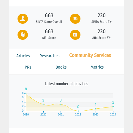
663
230
SINTA Score Overall
SINTA Score 3Yr
663
230
Affil Score
Affil Score 3Yr
Community Services
Articles
Researches
IPRs
Books
Metrics
Latest number of activities