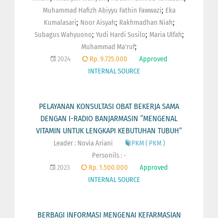
;
Muhammad Hafizh Abiyyu Fathin Fawwazi
Eka
;
;
;
Kumalasari
Noor Aisyah
Rakhmadhan Niah
;
;
;
Subagus Wahyuono
Yudi Hardi Susilo
Maria Ulfah
;
Muhammad Ma'ruf
2024
Rp. 9.725.000
Approved
INTERNAL SOURCE
PELAYANAN KONSULTASI OBAT BEKERJA SAMA
DENGAN I-RADIO BANJARMASIN “MENGENAL
VITAMIN UNTUK LENGKAPI KEBUTUHAN TUBUH”
Leader : Novia Ariani
PKM ( PKM )
Personils : -
2023
Rp. 1.500.000
Approved
INTERNAL SOURCE
BERBAGI INFORMASI MENGENAI KEFARMASIAN