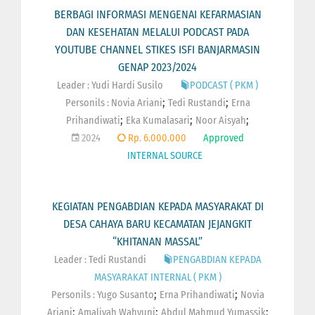
BERBAGI INFORMASI MENGENAI KEFARMASIAN
DAN KESEHATAN MELALUI PODCAST PADA
YOUTUBE CHANNEL STIKES ISFI BANJARMASIN
GENAP 2023/2024
Leader : Yudi Hardi Susilo
PODCAST ( PKM )
;
;
Personils :
Novia Ariani
Tedi Rustandi
Erna
;
;
;
Prihandiwati
Eka Kumalasari
Noor Aisyah
2024
Rp. 6.000.000
Approved
INTERNAL SOURCE
KEGIATAN PENGABDIAN KEPADA MASYARAKAT DI
DESA CAHAYA BARU KECAMATAN JEJANGKIT
“KHITANAN MASSAL”
Leader : Tedi Rustandi
PENGABDIAN KEPADA
MASYARAKAT INTERNAL ( PKM )
;
;
Personils :
Yugo Susanto
Erna Prihandiwati
Novia
;
;
;
Ariani
Amaliyah Wahyuni
Abdul Mahmud Yumassik