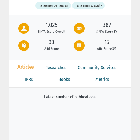
manajemen pemasaran
manajemen strategik
1.025
387
SINTA Score Overall
SINTA Score 3Yr
33
15
Affil Score
Affil Score 3Yr
Articles
Researches
Community Services
IPRs
Books
Metrics
Latest number of publications