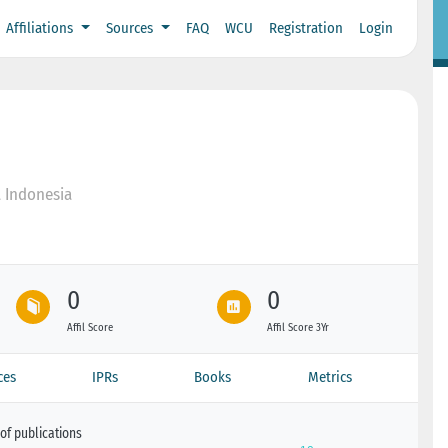
Affiliations
Sources
FAQ
WCU
Registration
Login
a Indonesia
0
0
Affil Score
Affil Score 3Yr
ces
IPRs
Books
Metrics
of publications