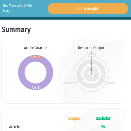
Get More with SINTA
Go to Insight
Insight
Summary
Article Quartile
Research Output
Scopus
GScholar
Article
1
58