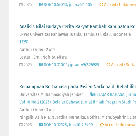
2025
DOI: 10.56313/jmnr.v6i1.405
Accred : Unknown
Analisis Nilai Budaya Cerita Rakyat Rambah Kabupaten Ro
LPPM Universitas Pahlawan Tuanku Tambusai, Riau, Indonesia
13251
Author Order : 2 of 2
Lestari, Erni; Nofrita, Misra
2025
DOI: 10.31004/jptam.v9i2.26989
Accred : Sinta
Kemampuan Berbahasa pada Pasien Narkoba di Rehabilita
Universitas Muhammadiyah Jember
BELAJAR BAHASA: Jurna
Vol 10 No 2 (2025): Belajar Bahasa: Jurnal Ilmiah Program Studi
Author Order : 3 of 5
Ningsih, Asih Ria; Nuratika, Nuratika; Nofrita, Misra; Syahrini, Li
2025
DOI: 10.32528/bb.v10i2.3409
Accred : Unknow