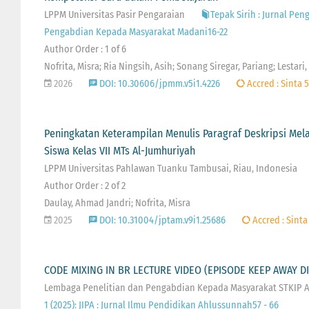
LPPM Universitas Pasir Pengaraian
Tepak Sirih : Jurnal Pen
Pengabdian Kepada Masyarakat Madani16-22
Author Order : 1 of 6
Nofrita, Misra; Ria Ningsih, Asih; Sonang Siregar, Pariang; Lestari
2026
DOI: 10.30606/jpmm.v5i1.4226
Accred : Sinta 5
Peningkatan Keterampilan Menulis Paragraf Deskripsi Mel
Siswa Kelas VII MTs Al-Jumhuriyah
LPPM Universitas Pahlawan Tuanku Tambusai, Riau, Indonesia
Author Order : 2 of 2
Daulay, Ahmad Jandri; Nofrita, Misra
2025
DOI: 10.31004/jptam.v9i1.25686
Accred : Sinta
CODE MIXING IN BR LECTURE VIDEO (EPISODE KEEP AWAY DI
Lembaga Penelitian dan Pengabdian Kepada Masyarakat STKIP
1 (2025): JIPA : Jurnal Ilmu Pendidikan Ahlussunnah57 - 66