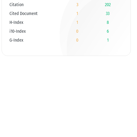
Citation
3
202
Cited Document
1
33
H-Index
1
8
i10-Index
0
6
G-Index
0
1