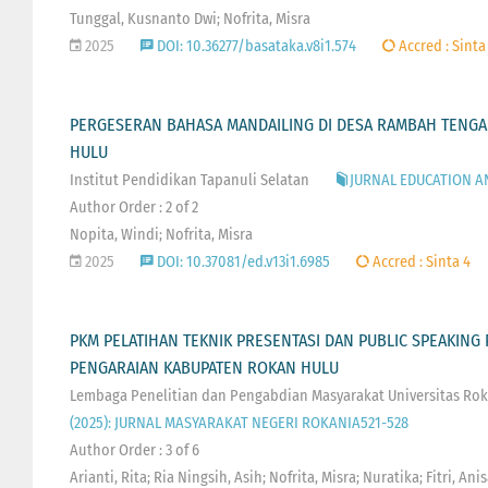
Tunggal, Kusnanto Dwi; Nofrita, Misra
2025
DOI: 10.36277/basataka.v8i1.574
Accred : Sinta
PERGESERAN BAHASA MANDAILING DI DESA RAMBAH TENG
HULU
Institut Pendidikan Tapanuli Selatan
JURNAL EDUCATION AND
Author Order : 2 of 2
Nopita, Windi; Nofrita, Misra
2025
DOI: 10.37081/ed.v13i1.6985
Accred : Sinta 4
PKM PELATIHAN TEKNIK PRESENTASI DAN PUBLIC SPEAKING
PENGARAIAN KABUPATEN ROKAN HULU
Lembaga Penelitian dan Pengabdian Masyarakat Universitas Ro
(2025): JURNAL MASYARAKAT NEGERI ROKANIA521-528
Author Order : 3 of 6
Arianti, Rita; Ria Ningsih, Asih; Nofrita, Misra; Nuratika; Fitri, A