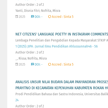
Author Order : 2 of 2
Yanti, Disnia Fitri; Nofrita, Misra
2025
DOI: -
Accred : Sinta 5
NET CITIZENS' LANGUAGE POETTY IN INSTAGRAM COMMENTS
Lembaga Penelitian dan Pengabdian Kepada Masyarakat STKIP
1 (2025): JIPA : Jurnal Ilmu Pendidikan Ahlussunnah46 - 56
Author Order : 2 of 2
_, Rissa; Nofrita, Misra
2025
DOI: -
Accred : Sinta 5
ANALISIS UNSUR NILAI BUDAYA DALAM PANYANDRAN PROSES
PRAYITNO DI KECAMATAN KEPENUHAN KABUPATEN ROKAN H
Prodi Pendidikan Bahasa dan Sastra Indonesia, Universitas Bal
24
Author Order : 2 of 2