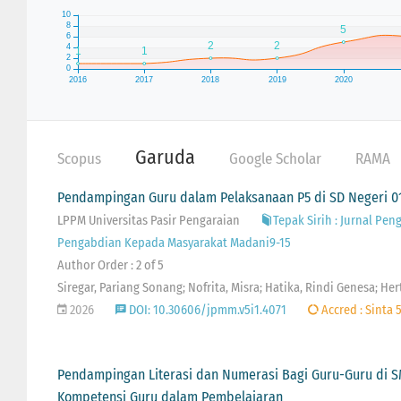
Garuda
Scopus
Google Scholar
RAMA
Pendampingan Guru dalam Pelaksanaan P5 di SD Negeri 0
LPPM Universitas Pasir Pengaraian
Tepak Sirih : Jurnal Pen
Pengabdian Kepada Masyarakat Madani9-15
Author Order : 2 of 5
Siregar, Pariang Sonang; Nofrita, Misra; Hatika, Rindi Genesa; Herti,
2026
DOI: 10.30606/jpmm.v5i1.4071
Accred : Sinta 
Pendampingan Literasi dan Numerasi Bagi Guru-Guru di S
Kompetensi Guru dalam Pembelajaran