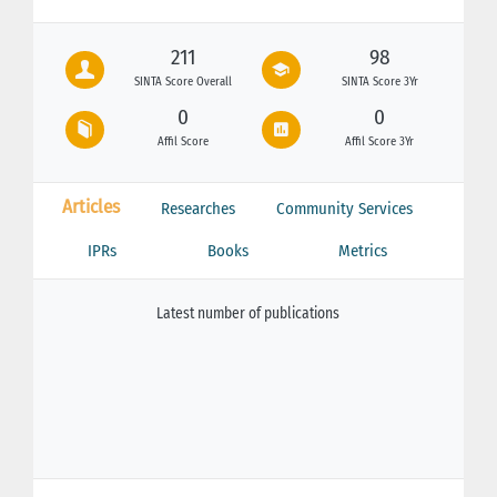
211
98
SINTA Score Overall
SINTA Score 3Yr
0
0
Affil Score
Affil Score 3Yr
Articles
Researches
Community Services
IPRs
Books
Metrics
Latest number of publications