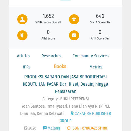
1.652
646
SINTA Score Overall
SINTA Score 3Yr
0
0
Affil Score
Affil Score 3Yr
Articles
Researches
Community Services
Books
IPRs
Metrics
PRODUKSI BARANG DAN JASA BERORIENTASI
KEBUTUHAN PASAR Dari Riset, Desain, hingga
Pemasaran
Category : BUKU REFERENSI
Yoan Santosa, Irma Tyasari, Hena Dian Ayu Riski N.I.
Dinullah, Denna Delawati
CV ZAHRA PUBLISHER
GROUP
2026
Malang
ISBN : 6786342561188