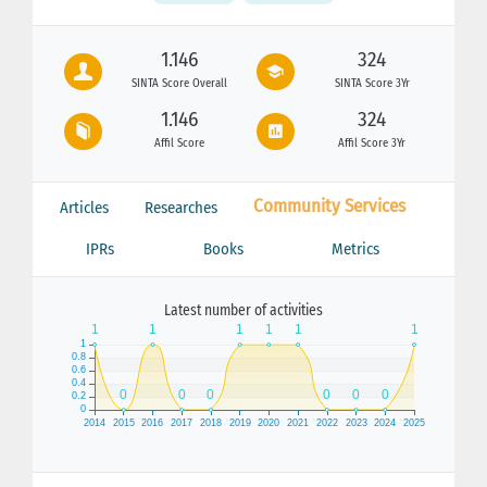
1.146
324
SINTA Score Overall
SINTA Score 3Yr
1.146
324
Affil Score
Affil Score 3Yr
Community Services
Articles
Researches
IPRs
Books
Metrics
Latest number of activities