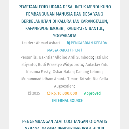
PEMETAAN FOTO UDARA DESA UNTUK MENDUKUNG
PEMBANGUNAN MANUSIA DAN DESA YANG
BERKELANJUTAN DI KALURAHAN KARANGTALUN,
KAPANEWON IMOGIRI, KABUPATEN BANTUL,
YOGYAKARTA
Leader : Ahmad Ashari
PENGABDIAN KEPADA
MASYARAKAT ( PKM )
;
Personils :
Bakhtiar Alldino Ardi Sumbodo
Jazi Eko
;
;
Istiyanto
Budi Prasetyo Widyobroto
Aufaclav Zatu
;
;
;
Kusuma Frisky
Oskar Natan
Danang Lelono
;
;
Muhammad Idham Ananta Timur
Faizah
Nia Gella
;
Augoestien
2025
Rp. 10.000.000
Approved
INTERNAL SOURCE
PENGEMBANGAN ALAT CUCI TANGAN OTOMATIS
SEBAGAI SARANA PENDUKUNG POLA HIDUP