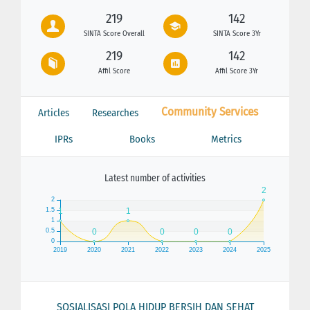
219
142
SINTA Score Overall
SINTA Score 3Yr
219
142
Affil Score
Affil Score 3Yr
Community Services
Articles
Researches
IPRs
Books
Metrics
Latest number of activities
SOSIALISASI POLA HIDUP BERSIH DAN SEHAT