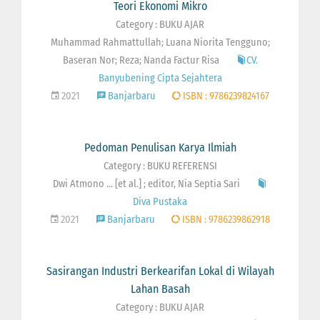
Teori Ekonomi Mikro
Category : BUKU AJAR
Muhammad Rahmattullah; Luana Niorita Tengguno;
Baseran Nor; Reza; Nanda Factur Risa
CV.
Banyubening Cipta Sejahtera
2021
Banjarbaru
ISBN : 9786239824167
Pedoman Penulisan Karya Ilmiah
Category : BUKU REFERENSI
Dwi Atmono ... [et al.] ; editor, Nia Septia Sari
Diva Pustaka
2021
Banjarbaru
ISBN : 9786239862918
Sasirangan Industri Berkearifan Lokal di Wilayah
Lahan Basah
Category : BUKU AJAR