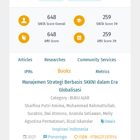
648
259
SINTA Score Overall
SINTA Score 3Yr
648
259
Affil Score
Affil Score 3Yr
Articles
Researches
Community Services
Books
IPRs
Metrics
Manajemen Strategi Berbasis SKKNI dalam Era
Globalisasi
Category : BUKU AJAR
Sharfina Putri Amima, Muhammad Rahmattullah,
Suratno, Dwi Atmono, Ananda Setiawan, Melly
Agustina Permatasari, Rizal Iskandar
Uwais
Inspirasi Indonesia
2025
Ponorogo
ISBN : 9786231337054