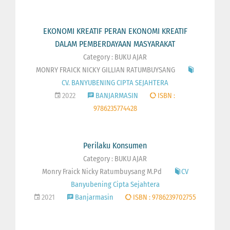
EKONOMI KREATIF PERAN EKONOMI KREATIF
DALAM PEMBERDAYAAN MASYARAKAT
Category : BUKU AJAR
MONRY FRAICK NICKY GILLIAN RATUMBUYSANG
CV. BANYUBENING CIPTA SEJAHTERA
2022
BANJARMASIN
ISBN :
9786235774428
Perilaku Konsumen
Category : BUKU AJAR
Monry Fraick Nicky Ratumbuysang M.Pd
CV
Banyubening Cipta Sejahtera
2021
Banjarmasin
ISBN : 9786239702755