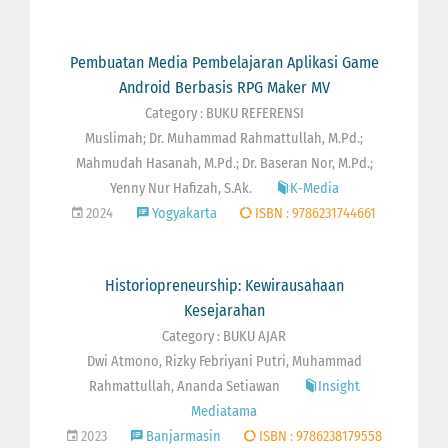
Pembuatan Media Pembelajaran Aplikasi Game
Android Berbasis RPG Maker MV
Category : BUKU REFERENSI
Muslimah; Dr. Muhammad Rahmattullah, M.Pd.;
Mahmudah Hasanah, M.Pd.; Dr. Baseran Nor, M.Pd.;
Yenny Nur Hafizah, S.Ak.
K-Media
2024
Yogyakarta
ISBN : 9786231744661
Historiopreneurship: Kewirausahaan
Kesejarahan
Category : BUKU AJAR
Dwi Atmono, Rizky Febriyani Putri, Muhammad
Rahmattullah, Ananda Setiawan
Insight
Mediatama
2023
Banjarmasin
ISBN : 9786238179558