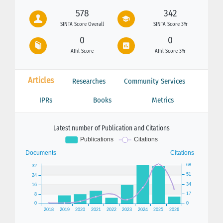
578
342
SINTA Score Overall
SINTA Score 3Yr
0
0
Affil Score
Affil Score 3Yr
Articles
Researches
Community Services
IPRs
Books
Metrics
Latest number of Publication and Citations