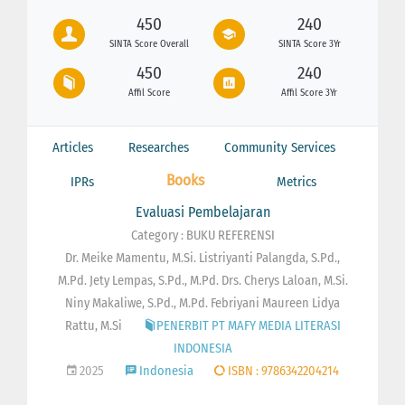
450
240
SINTA Score Overall
SINTA Score 3Yr
450
240
Affil Score
Affil Score 3Yr
Articles
Researches
Community Services
Books
IPRs
Metrics
Evaluasi Pembelajaran
Category : BUKU REFERENSI
Dr. Meike Mamentu, M.Si. Listriyanti Palangda, S.Pd.,
M.Pd. Jety Lempas, S.Pd., M.Pd. Drs. Cherys Laloan, M.Si.
Niny Makaliwe, S.Pd., M.Pd. Febriyani Maureen Lidya
Rattu, M.Si
PENERBIT PT MAFY MEDIA LITERASI
INDONESIA
2025
Indonesia
ISBN : 9786342204214