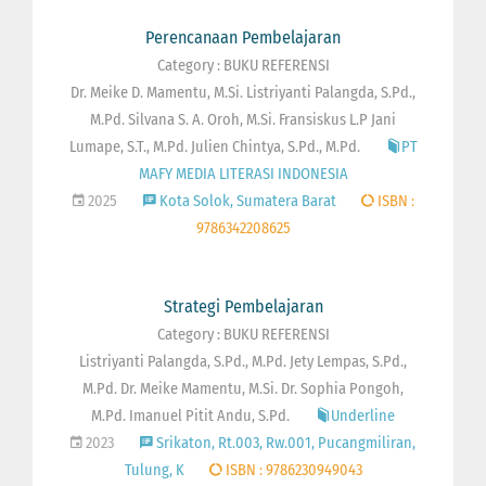
Perencanaan Pembelajaran
Category : BUKU REFERENSI
Dr. Meike D. Mamentu, M.Si. Listriyanti Palangda, S.Pd.,
M.Pd. Silvana S. A. Oroh, M.Si. Fransiskus L.P Jani
Lumape, S.T., M.Pd. Julien Chintya, S.Pd., M.Pd.
PT
MAFY MEDIA LITERASI INDONESIA
2025
Kota Solok, Sumatera Barat
ISBN :
9786342208625
Strategi Pembelajaran
Category : BUKU REFERENSI
Listriyanti Palangda, S.Pd., M.Pd. Jety Lempas, S.Pd.,
M.Pd. Dr. Meike Mamentu, M.Si. Dr. Sophia Pongoh,
M.Pd. Imanuel Pitit Andu, S.Pd.
Underline
2023
Srikaton, Rt.003, Rw.001, Pucangmiliran,
Tulung, K
ISBN : 9786230949043