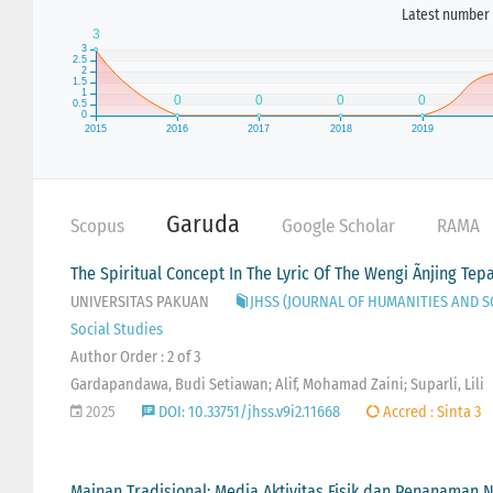
Latest number 
Garuda
Scopus
Google Scholar
RAMA
The Spiritual Concept In The Lyric Of The Wengi Ãnjing Te
UNIVERSITAS PAKUAN
JHSS (JOURNAL OF HUMANITIES AND SOCI
Social Studies
Author Order : 2 of 3
Gardapandawa, Budi Setiawan; Alif, Mohamad Zaini; Suparli, Lili
2025
DOI: 10.33751/jhss.v9i2.11668
Accred : Sinta 3
Mainan Tradisional: Media Aktivitas Fisik dan Penanaman N