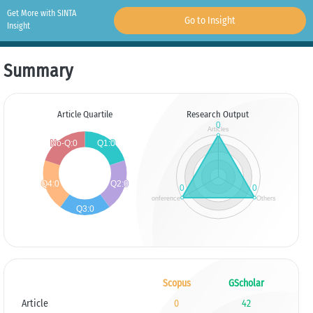
Get More with SINTA
Go to Insight
Insight
Summary
Article Quartile
Research Output
Scopus
GScholar
Article
0
42