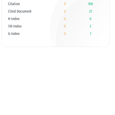
Citation
0
100
Cited Document
0
21
H-Index
0
6
i10-Index
0
3
G-Index
0
1