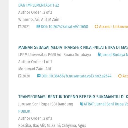
DAN IMPLEMENTASI11-22
Author Order : 2 of 2
Winarno, Ari; Alif, M Zaini
2021
DOI: 10.26742/atrat.v9i1.1658
Accred : Unknow
MAINAN SEBAGAI MEDIA TRANSFER NILAI-NILAI ETIKA DI M
LPPM Universitas PGRI Adi Buana Surabaya
Jurnal Budaya N
Author Order : 1 of 1
Mohamad Zaini Alif
2020
DOI: 10.36456/b.nusantara.vol3.no2.a2544
Acc
TRANSFORMASI BENTUK TOPENG BEBEGIG SUKAMANTRI DI K
Jurusan Seni Rupa ISBI Bandung
ATRAT: Jurnal Seni Rupa V
PUBLIK
Author Order : 2 of 3
Rostika, Ika; Alif, M. Zaini; Cahyana, Agus