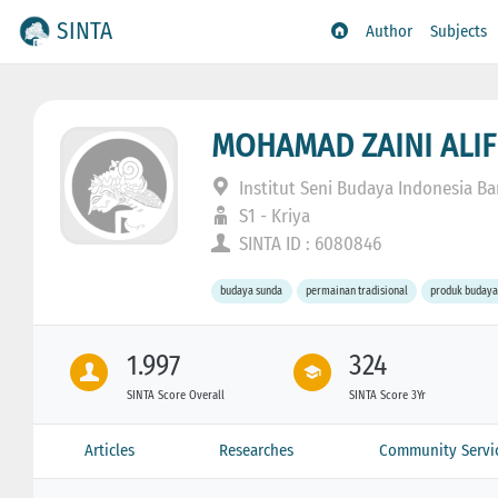
SINTA
Author
Subjects
MOHAMAD ZAINI ALIF
Institut Seni Budaya Indonesia B
S1 - Kriya
SINTA ID : 6080846
budaya sunda
permainan tradisional
produk budaya
1.997
324
SINTA Score Overall
SINTA Score 3Yr
Articles
Researches
Community Servi