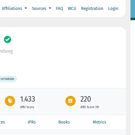
Affiliations
Sources
FAQ
WCU
Registration
Login
andung
 vernakular
1.433
220
Affil Score
Affil Score 3Yr
ces
IPRs
Books
Metrics