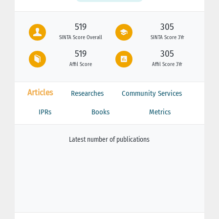
519
305
SINTA Score Overall
SINTA Score 3Yr
519
305
Affil Score
Affil Score 3Yr
Articles
Researches
Community Services
IPRs
Books
Metrics
Latest number of publications