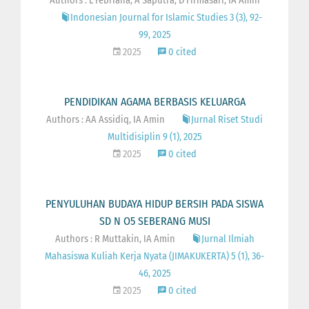
Authors : L Febriana, A Saputra, D Firmasari, IA Amin
Indonesian Journal for Islamic Studies 3 (3), 92-
99, 2025
2025
0 cited
PENDIDIKAN AGAMA BERBASIS KELUARGA
Authors : AA Assidiq, IA Amin
Jurnal Riset Studi
Multidisiplin 9 (1), 2025
2025
0 cited
PENYULUHAN BUDAYA HIDUP BERSIH PADA SISWA
SD N O5 SEBERANG MUSI
Authors : R Muttakin, IA Amin
Jurnal Ilmiah
Mahasiswa Kuliah Kerja Nyata (JIMAKUKERTA) 5 (1), 36-
46, 2025
2025
0 cited