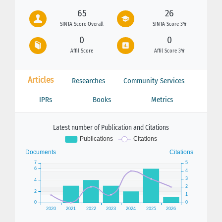
65
26
SINTA Score Overall
SINTA Score 3Yr
0
0
Affil Score
Affil Score 3Yr
Articles
Researches
Community Services
IPRs
Books
Metrics
Latest number of Publication and Citations