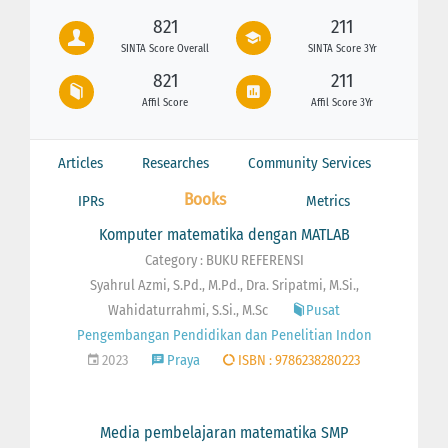
821
211
SINTA Score Overall
SINTA Score 3Yr
821
211
Affil Score
Affil Score 3Yr
Articles
Researches
Community Services
Books
IPRs
Metrics
Komputer matematika dengan MATLAB
Category : BUKU REFERENSI
Syahrul Azmi, S.Pd., M.Pd., Dra. Sripatmi, M.Si.,
Wahidaturrahmi, S.Si., M.Sc
Pusat
Pengembangan Pendidikan dan Penelitian Indon
2023
Praya
ISBN : 9786238280223
Media pembelajaran matematika SMP