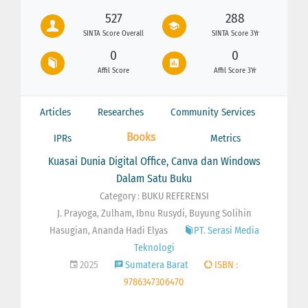
527
288
SINTA Score Overall
SINTA Score 3Yr
0
0
Affil Score
Affil Score 3Yr
Articles
Researches
Community Services
Books
IPRs
Metrics
Kuasai Dunia Digital Office, Canva dan Windows
Dalam Satu Buku
Category : BUKU REFERENSI
J. Prayoga, Zulham, Ibnu Rusydi, Buyung Solihin
Hasugian, Ananda Hadi Elyas
PT. Serasi Media
Teknologi
2025
Sumatera Barat
ISBN :
9786347306470