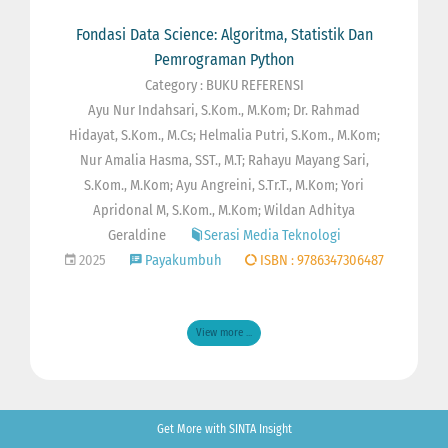
Fondasi Data Science: Algoritma, Statistik Dan
Pemrograman Python
Category : BUKU REFERENSI
Ayu Nur Indahsari, S.Kom., M.Kom; Dr. Rahmad
Hidayat, S.Kom., M.Cs; Helmalia Putri, S.Kom., M.Kom;
Nur Amalia Hasma, SST., M.T; Rahayu Mayang Sari,
S.Kom., M.Kom; Ayu Angreini, S.Tr.T., M.Kom; Yori
Apridonal M, S.Kom., M.Kom; Wildan Adhitya
Geraldine
Serasi Media Teknologi
2025
Payakumbuh
ISBN : 9786347306487
View more ...
Get More with SINTA Insight