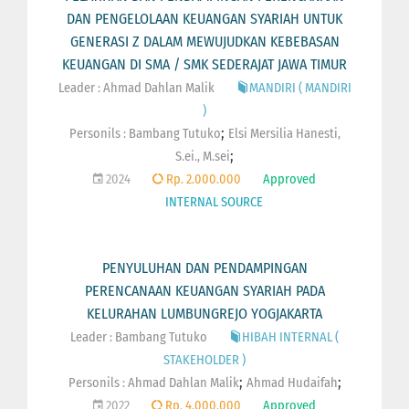
DAN PENGELOLAAN KEUANGAN SYARIAH UNTUK
GENERASI Z DALAM MEWUJUDKAN KEBEBASAN
KEUANGAN DI SMA / SMK SEDERAJAT JAWA TIMUR
Leader : Ahmad Dahlan Malik
MANDIRI ( MANDIRI
)
;
Personils :
Bambang Tutuko
Elsi Mersilia Hanesti,
;
S.ei., M.sei
2024
Rp. 2.000.000
Approved
INTERNAL SOURCE
PENYULUHAN DAN PENDAMPINGAN
PERENCANAAN KEUANGAN SYARIAH PADA
KELURAHAN LUMBUNGREJO YOGJAKARTA
Leader : Bambang Tutuko
HIBAH INTERNAL (
STAKEHOLDER )
;
;
Personils :
Ahmad Dahlan Malik
Ahmad Hudaifah
2022
Rp. 4.000.000
Approved