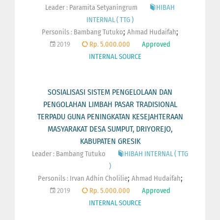
Leader : Paramita Setyaningrum
HIBAH
INTERNAL ( TTG )
;
;
Personils :
Bambang Tutuko
Ahmad Hudaifah
2019
Rp. 5.000.000
Approved
INTERNAL SOURCE
SOSIALISASI SISTEM PENGELOLAAN DAN
PENGOLAHAN LIMBAH PASAR TRADISIONAL
TERPADU GUNA PENINGKATAN KESEJAHTERAAN
MASYARAKAT DESA SUMPUT, DRIYOREJO,
KABUPATEN GRESIK
Leader : Bambang Tutuko
HIBAH INTERNAL ( TTG
)
;
;
Personils :
Irvan Adhin Cholilie
Ahmad Hudaifah
2019
Rp. 5.000.000
Approved
INTERNAL SOURCE