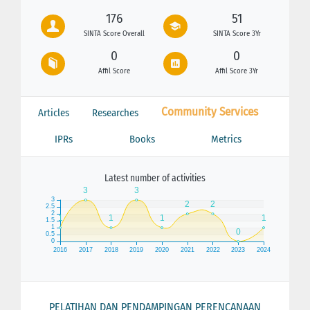
176
51
SINTA Score Overall
SINTA Score 3Yr
0
0
Affil Score
Affil Score 3Yr
Community Services
Articles
Researches
IPRs
Books
Metrics
Latest number of activities
PELATIHAN DAN PENDAMPINGAN PERENCANAAN