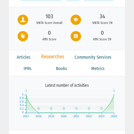
103
34
SINTA Score Overall
SINTA Score 3Yr
0
0
Affil Score
Affil Score 3Yr
Researches
Articles
Community Services
IPRs
Books
Metrics
Latest number of activities