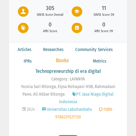
305
11
SINTA Score Overall
SINTA Score 3Yr
0
0
Affil Score
Affil Score 3Yr
Articles
Researches
Community Services
Books
IPRs
Metrics
Technopreneurship di era digital
Category : LAINNYA
Yusnia Sari Ritonga, Elysa Rohayani HSB, Rahmadani
Pane, Ali Akbar Ritonga
PT. Jasa Niaga Digital
Indonesia
2024
Universitas Labuhanbatu
ISBN :
9786231021120