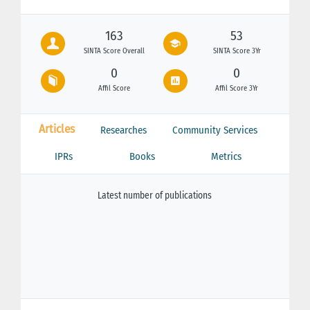
163
53
SINTA Score Overall
SINTA Score 3Yr
0
0
Affil Score
Affil Score 3Yr
Articles
Researches
Community Services
IPRs
Books
Metrics
Latest number of publications