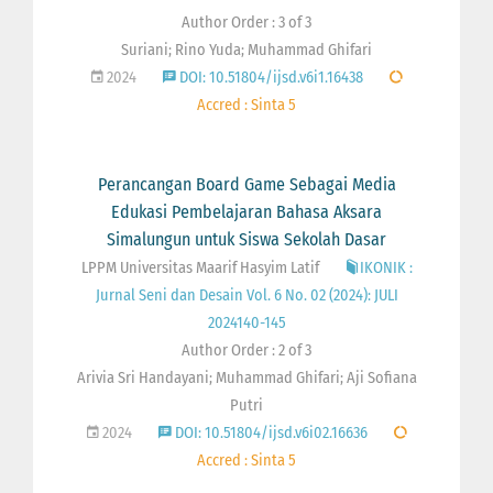
Author Order : 3 of 3
Suriani; Rino Yuda; Muhammad Ghifari
2024
DOI: 10.51804/ijsd.v6i1.16438
Accred : Sinta 5
Perancangan Board Game Sebagai Media
Edukasi Pembelajaran Bahasa Aksara
Simalungun untuk Siswa Sekolah Dasar
LPPM Universitas Maarif Hasyim Latif
IKONIK :
Jurnal Seni dan Desain Vol. 6 No. 02 (2024): JULI
2024140-145
Author Order : 2 of 3
Arivia Sri Handayani; Muhammad Ghifari; Aji Sofiana
Putri
2024
DOI: 10.51804/ijsd.v6i02.16636
Accred : Sinta 5