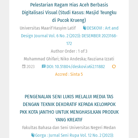
Pelestarian Ragam Hias Aceh Berbasis
Digitalisasi Visual (Studi Kasus: Masjid Teungku
di Pucok Krueng)
Universitas Maarif Hasyim Latif
DESKOVI : Art and
Design Journal Vol. 6 No. 2 (2023): DESEMBER 2023168-
172
Author Order : 1 of 3
Muhammad Ghifari; Niko Andeska; Fauziana Izzati
2023
DOI: 10.51804/deskovi.v6i2.11882
Accred : Sinta 5
PENGENALAN SENI LUKIS MELALUI MEDIA TAS
DENGAN TEKNIK DEKORATIF KEPADA KELOMPOK
PKK KOTA JANTHO UNTUK MENGHASILKAN PRODUK
YANG KREATIF
Fakultas Bahasa dan Seni Universitas Negeri Medan
Gorga : Jurnal Seni Rupa Vol. 12 No. 2 (2023):