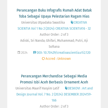
Perancangan Buku Infografis Rumah Adat Batak
Toba Sebagai Upaya Pelestarian Ragam Hias
Universitas Utpadaka Swastika
CREATIVA
SCIENTIA Vol 1 No 2 (2024): CREATIVA SCIENTIA16 - 32
Author Order : 2 of 3
Adiski, Sri Nanda; Ghifari, Muhammad; Putri, Aji
Sofiana
2024
DOI: 10.70429/creativascientia.v1i2.120
Accred : Unknown
Perancangan Merchandise Sebagai Media
Promosi Isbi Aceh Berbasis Ornament Aceh
Universitas Maarif Hasyim Latif
DESKOVI : Art and
Design Journal Vol. 7 No. 2 (2024): DESEMBER 2024159-
166
Author Order : 2 of 3