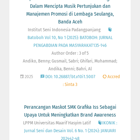
Dalam Mencipta Musik Pertunjukan dan
Manajemen Promosi di Lembaga Seulanga,
Banda Aceh
Institut Seni Indonesia Padangpanjang
Batoboh Vol 10, No 1 (2025): BATOBOH: JURNAL
PENGABDIAN PADA MASYARAKAT135-146
Author Order : 3 of 5
Andiko, Benny; Gusmail, Sabri; Ghifari, Muhammad;
Andika, Benni; Bahri, Al
2025
DOI: 10.26887/bt.v10i1.5007
Accred
: Sinta 3
Perancangan Maskot SMK Grafika Iss Sebagai
Upaya Untuk Meningkatkan Brand Awareness
LPPM Universitas Maarif Hasyim Latif
IKONIK :
Jurnal Seni dan Desain Vol. 6 No. 1 (2024): JANUARI
202442-48