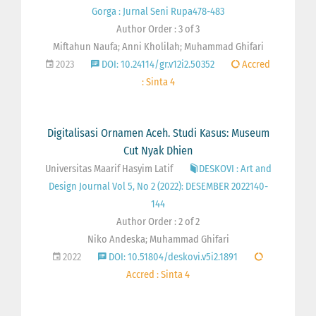
Gorga : Jurnal Seni Rupa478-483
Author Order : 3 of 3
Miftahun Naufa; Anni Kholilah; Muhammad Ghifari
2023
DOI: 10.24114/gr.v12i2.50352
Accred
: Sinta 4
Digitalisasi Ornamen Aceh. Studi Kasus: Museum
Cut Nyak Dhien
Universitas Maarif Hasyim Latif
DESKOVI : Art and
Design Journal Vol 5, No 2 (2022): DESEMBER 2022140-
144
Author Order : 2 of 2
Niko Andeska; Muhammad Ghifari
2022
DOI: 10.51804/deskovi.v5i2.1891
Accred : Sinta 4