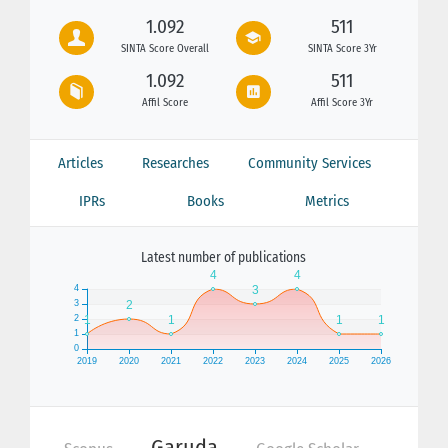
1.092
511
SINTA Score Overall
SINTA Score 3Yr
1.092
511
Affil Score
Affil Score 3Yr
Articles
Researches
Community Services
IPRs
Books
Metrics
Latest number of publications
Garuda