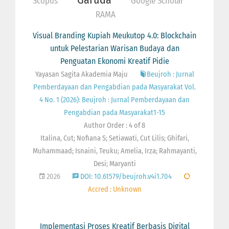
Scopus
Google Scholar
RAMA
Visual Branding Kupiah Meukutop 4.0: Blockchain
untuk Pelestarian Warisan Budaya dan
Penguatan Ekonomi Kreatif Pidie
Yayasan Sagita Akademia Maju
Beujroh : Jurnal
Pemberdayaan dan Pengabdian pada Masyarakat Vol.
4 No. 1 (2026): Beujroh : Jurnal Pemberdayaan dan
Pengabdian pada Masyarakat1-15
Author Order : 4 of 8
Italina, Cut; Nofiana S; Setiawati, Cut Lilis; Ghifari,
Muhammaad; Isnaini, Teuku; Amelia, Irza; Rahmayanti,
Desi; Maryanti
2026
DOI: 10.61579/beujroh.v4i1.704
Accred : Unknown
Implementasi Proses Kreatif Berbasis Digital