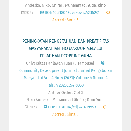
Andeska, Niko; Ghifari, Muhammad; Yuda, Rino
2024
DOI: 10.51804/deskovi.v7i2.15231
Accred : Sinta 5
PENINGKATAN PENGETAHUAN DAN KREATIFITAS
MASYARAKAT JANTHO MAKMUR MELALUI
PELATIHAN ECOPRINT GUNA
Universitas Pahlawan Tuanku Tambusai
Community Development Journal : Jurnal Pengabdian
Masyarakat Vol. 4 No. 4 (2023): Volume 4 Nomor 4
Tahun 20238354-8360
Author Order : 2 of 3
Niko Andeska; Muhammad Ghifari; Rino Yuda
2023
DOI: 10.31004/cdj.v4i4.19593
Accred : Sinta 5