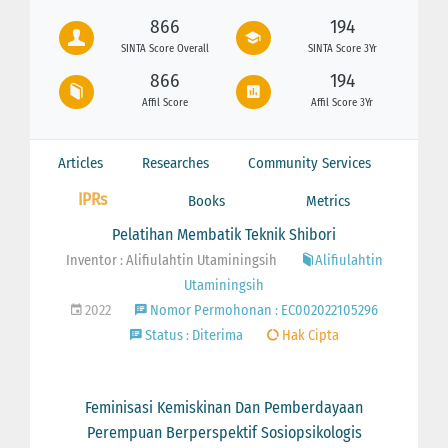
866
194
SINTA Score Overall
SINTA Score 3Yr
866
194
Affil Score
Affil Score 3Yr
Articles
Researches
Community Services
IPRs
Books
Metrics
Pelatihan Membatik Teknik Shibori
Inventor : Alifiulahtin Utaminingsih
Alifiulahtin
Utaminingsih
2022
Nomor Permohonan : EC002022105296
Status : Diterima
Hak Cipta
Feminisasi Kemiskinan Dan Pemberdayaan
Perempuan Berperspektif Sosiopsikologis