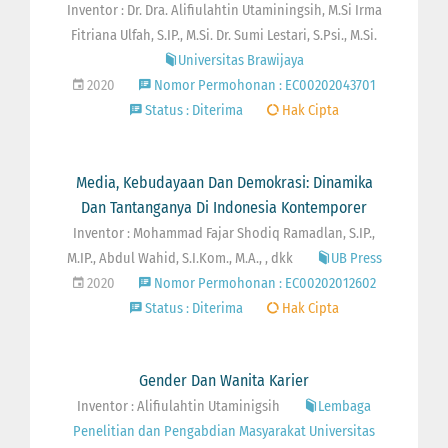
Inventor : Dr. Dra. Alifiulahtin Utaminingsih, M.Si Irma
Fitriana Ulfah, S.IP., M.Si. Dr. Sumi Lestari, S.Psi., M.Si.
Universitas Brawijaya
2020
Nomor Permohonan : EC00202043701
Status : Diterima
Hak Cipta
Media, Kebudayaan Dan Demokrasi: Dinamika
Dan Tantanganya Di Indonesia Kontemporer
Inventor : Mohammad Fajar Shodiq Ramadlan, S.IP.,
M.IP., Abdul Wahid, S.I.Kom., M.A., , dkk
UB Press
2020
Nomor Permohonan : EC00202012602
Status : Diterima
Hak Cipta
Gender Dan Wanita Karier
Inventor : Alifiulahtin Utaminigsih
Lembaga
Penelitian dan Pengabdian Masyarakat Universitas