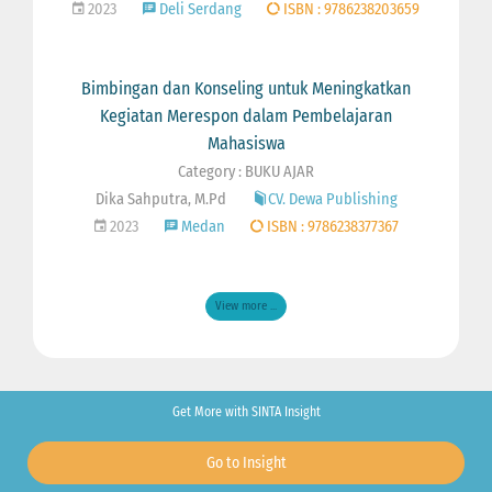
2023
Deli Serdang
ISBN : 9786238203659
Bimbingan dan Konseling untuk Meningkatkan
Kegiatan Merespon dalam Pembelajaran
Mahasiswa
Category : BUKU AJAR
Dika Sahputra, M.Pd
CV. Dewa Publishing
2023
Medan
ISBN : 9786238377367
View more ...
Get More with SINTA Insight
Go to Insight