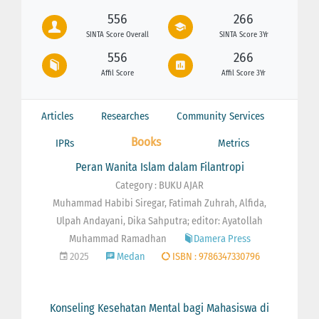
556
266
SINTA Score Overall
SINTA Score 3Yr
556
266
Affil Score
Affil Score 3Yr
Articles
Researches
Community Services
Books
IPRs
Metrics
Peran Wanita Islam dalam Filantropi
Category : BUKU AJAR
Muhammad Habibi Siregar, Fatimah Zuhrah, Alfida,
Ulpah Andayani, Dika Sahputra; editor: Ayatollah
Muhammad Ramadhan
Damera Press
2025
Medan
ISBN : 9786347330796
Konseling Kesehatan Mental bagi Mahasiswa di