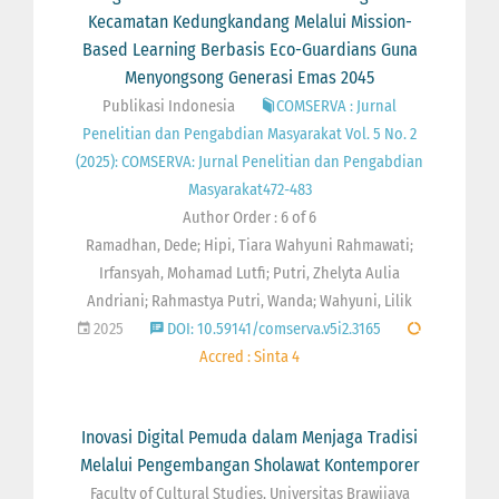
Kecamatan Kedungkandang Melalui Mission-
Based Learning Berbasis Eco-Guardians Guna
Menyongsong Generasi Emas 2045
Publikasi Indonesia
COMSERVA : Jurnal
Penelitian dan Pengabdian Masyarakat Vol. 5 No. 2
(2025): COMSERVA: Jurnal Penelitian dan Pengabdian
Masyarakat472-483
Author Order : 6 of 6
Ramadhan, Dede; Hipi, Tiara Wahyuni Rahmawati;
Irfansyah, Mohamad Lutfi; Putri, Zhelyta Aulia
Andriani; Rahmastya Putri, Wanda; Wahyuni, Lilik
2025
DOI: 10.59141/comserva.v5i2.3165
Accred : Sinta 4
Inovasi Digital Pemuda dalam Menjaga Tradisi
Melalui Pengembangan Sholawat Kontemporer
Faculty of Cultural Studies, Universitas Brawijaya