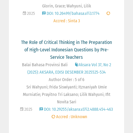
Glorin, Grace; Wahyuni, Lilik
2025
DOI: 10.26499/bahasa.v7i3.1774
Accred : Sinta 3
The Role of Critical Thinking in The Preparation
of High-Level Indonesian Questions by Pre-
Service Teachers
Balai Bahasa Provinsi Bali
Aksara Vol 37, No 2
(2025): AKSARA, EDISI DESEMBER 2025525-534
Author Order : 5 of 6
Sri Wahyuni; Frida Siswiyanti; Itznaniyah Umie
Murniatie; Prayitno Tri Laksano; Lilik Wahyuni; Ifit
Novita Sari
2025
DOI: 10.29255/aksara.v37i2.4888.454-463
Accred : Unknown