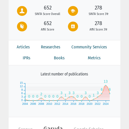
652
278
SINTA Score Overall
SINTA Score 3Yr
652
278
Affil Score
Affil Score 3Yr
Articles
Researches
Community Services
IPRs
Books
Metrics
Latest number of publications
Garuda