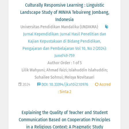
Culturally Responsive Learning : Linguistic
Landscape Study of MINHA Tebuireng Jombang,
Indonesia
Universitas Pendidikan Mandalika (UNDIKMA)
Jurnal Kependidikan: Jurnal Hasil Penelitian dan
Kajian Kepustakaan di Bidang Pendidikan,
Pengajaran dan Pembelajaran Vol 10, No 2 (2024):
June749-759
Author Order : 1 of 5
Lilik Wahyuni; Ahmad Faizi; Islahuddin Islahuddin;
Suhailee Sohnui; Meisya Novitasari
2024
DOI: 10.33394/jk.v10i2.10976
Accred
: Sinta 2
Explaining the Quality of Teacher and Student
Communication Based on Cooperation Principles
in a Religious Context: A Pragmatic Study