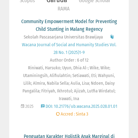
Scopus
Google Scholar
RAMA
Community Empowerment Model for Preventing
Child Stunting in Malang Regency
Sekolah Pascasarjana Universitas Brawijaya
Wacana Journal of Social and Humanity Studies Vol.
28 No. 1 (2025)1-9
Author Order : 6 of 12
Riniwati, Harsuko; Uyun, Dhia Al-; Wike, Wike;
Utaminingsih, Alifiulahtin; Setiawati, Eti; Wahyuni,
Lilik; Almira, Nabila Sella; Aulia, Lisa; Ndoen, Daisy
Pangalila; Fitriyah, Ikhrotul; Ajizah, Lutfia Wirdatul;
Irawati, Ina
2025
DOI: 10.21776/ub.wacana.2025.028.01.01
Accred : Sinta 3
Penguatan Karakter Holistik Anak Marginal di