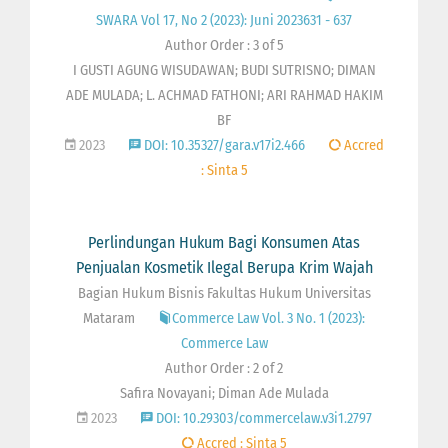
SWARA Vol 17, No 2 (2023): Juni 2023631 - 637
Author Order : 3 of 5
I GUSTI AGUNG WISUDAWAN; BUDI SUTRISNO; DIMAN
ADE MULADA; L. ACHMAD FATHONI; ARI RAHMAD HAKIM
BF
2023
DOI: 10.35327/gara.v17i2.466
Accred
: Sinta 5
Perlindungan Hukum Bagi Konsumen Atas
Penjualan Kosmetik Ilegal Berupa Krim Wajah
Bagian Hukum Bisnis Fakultas Hukum Universitas
Mataram
Commerce Law Vol. 3 No. 1 (2023):
Commerce Law
Author Order : 2 of 2
Safira Novayani; Diman Ade Mulada
2023
DOI: 10.29303/commercelaw.v3i1.2797
Accred : Sinta 5