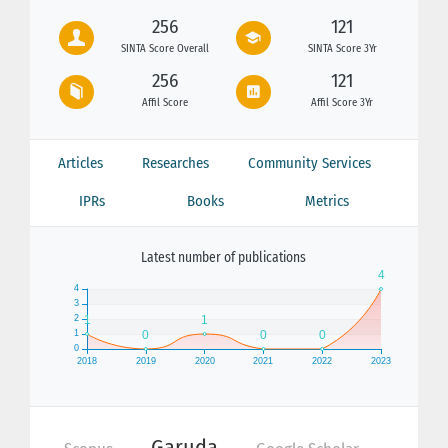
256
121
SINTA Score Overall
SINTA Score 3Yr
256
121
Affil Score
Affil Score 3Yr
Articles
Researches
Community Services
IPRs
Books
Metrics
Latest number of publications
Garuda