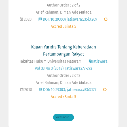
Author Order : 2 of 2
Arief Rahman; Diman Ade Mulada
2020
DOI: 10.29303/jatiswara.v35i3.269
Accred : Sinta 5
Kajian Yuridis Tentang Keberadaan
Pertambangan Rakyat
Fakultas Hukum Universitas Mataram
Jatiswara
Vol 33 No 3 (2018): Jatiswara277-292
Author Order : 2 of 2
Arief Rahman; Diman Ade Mulada
2018
DOI: 10.29303/jatiswara.v33i3.177
Accred : Sinta 5
View more ...