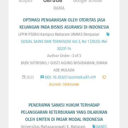
Scopus
Google Scholar
RAMA
OPTIMASI PENGAWASAN OLEH OTORITAS JASA
KEUANGAN PADA BISNIS ASURANSI DI INDONESIA
LPPM PSDKU Kampus Mataram UNMAS Denpasar
SOSIAL SAINS DAN TEKNOLOGI Vol 3, No 1 (2023): Mei
20237-14
Author Order : 3 of 3
BUDI SUTRISNO; I GUSTI AGUNG WISUDAWAN; DIMAN
ADE MULADA
2023
DOI: 10.35327/sosintek.v3i1.419
Accred : Unknown
PENERAPAN SANKSI HUKUM TERHADAP
PELANGGARAN KETERBUKAAN YANG DILAKUKAN
OLEH EMITEN DI PASAR MODAL INDONESIA
Universitas Mahasaraswati K. Mataram
GANEC