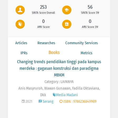
253
56
SINTA Score Overall
SINTA Score 3Yr
0
0
Affil Score
Affil Score 3Yr
Articles
Researches
Community Services
Books
IPRs
Metrics
Changing trends pendidikan tinggi pada kampus
merdeka : gagasan konstruksi dan paradigma
MBKM
Category : LAINNYA
Anis Masyruroh, Wawan Gunawan, Fadilla Oktaviana,
Dkk
Media Madani
2021
Serang
ISBN : 9786236849989