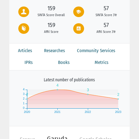
159
57
SINTA Score Overall
SINTA Score 3Yr
159
57
Affil Score
Affil Score 3Yr
Articles
Researches
Community Services
IPRs
Books
Metrics
Latest number of publications
Garuda