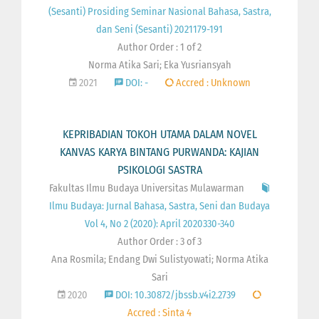
(Sesanti) Prosiding Seminar Nasional Bahasa, Sastra,
dan Seni (Sesanti) 2021179-191
Author Order : 1 of 2
Norma Atika Sari; Eka Yusriansyah
2021
DOI: -
Accred : Unknown
KEPRIBADIAN TOKOH UTAMA DALAM NOVEL
KANVAS KARYA BINTANG PURWANDA: KAJIAN
PSIKOLOGI SASTRA
Fakultas Ilmu Budaya Universitas Mulawarman
Ilmu Budaya: Jurnal Bahasa, Sastra, Seni dan Budaya
Vol 4, No 2 (2020): April 2020330-340
Author Order : 3 of 3
Ana Rosmila; Endang Dwi Sulistyowati; Norma Atika
Sari
2020
DOI: 10.30872/jbssb.v4i2.2739
Accred : Sinta 4