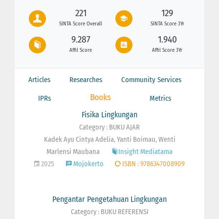
221
129
SINTA Score Overall
SINTA Score 3Yr
9.287
1.940
Affil Score
Affil Score 3Yr
Articles
Researches
Community Services
Books
IPRs
Metrics
Fisika Lingkungan
Category : BUKU AJAR
Kadek Ayu Cintya Adelia, Yanti Boimau, Wenti
Marlensi Maubana
Insight Mediatama
2025
Mojokerto
ISBN : 9786347008909
Pengantar Pengetahuan Lingkungan
Category : BUKU REFERENSI