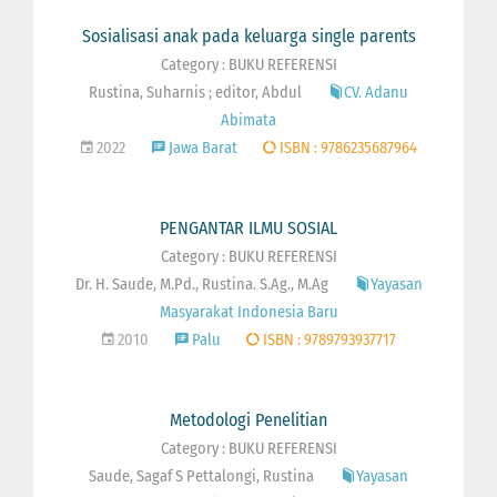
Sosialisasi anak pada keluarga single parents
Category : BUKU REFERENSI
Rustina, Suharnis ; editor, Abdul
CV. Adanu
Abimata
2022
Jawa Barat
ISBN : 9786235687964
PENGANTAR ILMU SOSIAL
Category : BUKU REFERENSI
Dr. H. Saude, M.Pd., Rustina. S.Ag., M.Ag
Yayasan
Masyarakat Indonesia Baru
2010
Palu
ISBN : 9789793937717
Metodologi Penelitian
Category : BUKU REFERENSI
Saude, Sagaf S Pettalongi, Rustina
Yayasan