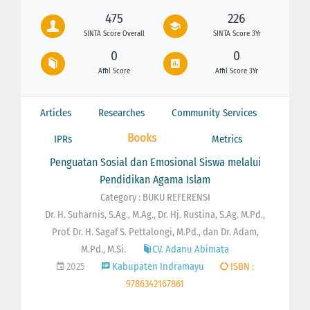
475
226
SINTA Score Overall
SINTA Score 3Yr
0
0
Affil Score
Affil Score 3Yr
Articles
Researches
Community Services
Books
IPRs
Metrics
Penguatan Sosial dan Emosional Siswa melalui
Pendidikan Agama Islam
Category : BUKU REFERENSI
Dr. H. Suharnis, S.Ag., M.Ag., Dr. Hj. Rustina, S.Ag. M.Pd.,
Prof. Dr. H. Sagaf S. Pettalongi, M.Pd., dan Dr. Adam,
M.Pd., M.Si.
CV. Adanu Abimata
2025
Kabupaten Indramayu
ISBN :
9786342167861