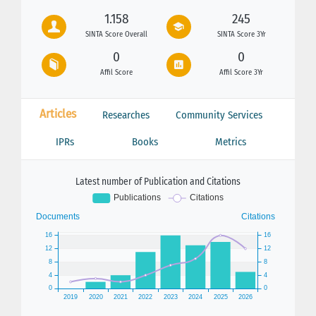
1.158
245
SINTA Score Overall
SINTA Score 3Yr
0
0
Affil Score
Affil Score 3Yr
Articles
Researches
Community Services
IPRs
Books
Metrics
Latest number of Publication and Citations