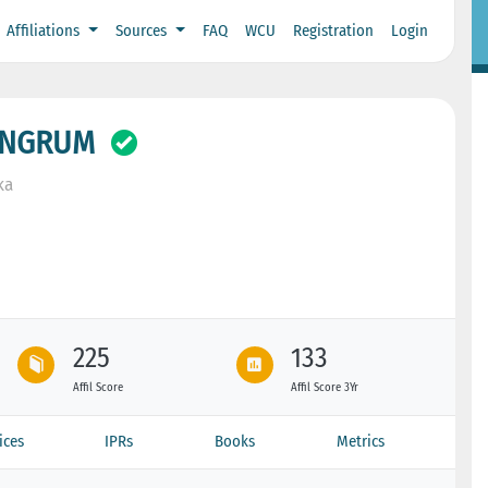
Affiliations
Sources
FAQ
WCU
Registration
Login
INGRUM
ka
225
133
Affil Score
Affil Score 3Yr
ices
IPRs
Books
Metrics