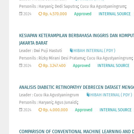
;
;
;
Personils :
Haryani
Dedi Saputra
Cucu Ika Agustyaningrum
2024
Rp. 4.570.000
Approved
INTERNAL SOURCE
KESIAPAN KETERAMPILAN BERBAHASA INGGRIS DAN KOMPUTE
JAKARTA BARAT
Leader : Dwi Puji Hastuti
HIBAH INTERNAL ( PDY )
;
;
Personils :
Rizky Mirani Desi Pratama
Cucu Ika Agustyaningrum
2024
Rp. 3.247.400
Approved
INTERNAL SOURCE
ANALISIS DIABETIC RETINOPATHY DEBRECEN DATASET MEN
Leader : Cucu Ika Agustyaningrum
HIBAH INTERNAL ( PDY )
;
;
Personils :
Haryani
Agus Junaidi
2024
Rp. 4.000.000
Approved
INTERNAL SOURCE
COMPARISON OF CONVENTIONAL MACHINE LEARNING AND D