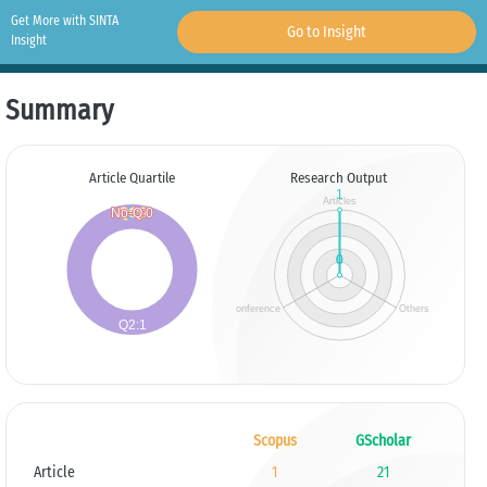
Get More with SINTA
Go to Insight
Insight
Summary
Article Quartile
Research Output
Scopus
GScholar
Article
1
21