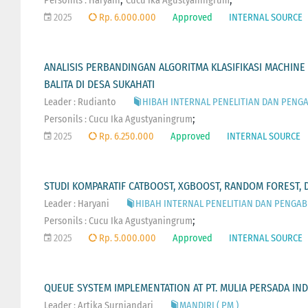
Personils :
Haryani
Cucu Ika Agustyaningrum
2025
Rp. 6.000.000
Approved
INTERNAL SOURCE
ANALISIS PERBANDINGAN ALGORITMA KLASIFIKASI MACHINE
BALITA DI DESA SUKAHATI
Leader : Rudianto
HIBAH INTERNAL PENELITIAN DAN PENGA
;
Personils :
Cucu Ika Agustyaningrum
2025
Rp. 6.250.000
Approved
INTERNAL SOURCE
STUDI KOMPARATIF CATBOOST, XGBOOST, RANDOM FOREST, D
Leader : Haryani
HIBAH INTERNAL PENELITIAN DAN PENGAB
;
Personils :
Cucu Ika Agustyaningrum
2025
Rp. 5.000.000
Approved
INTERNAL SOURCE
QUEUE SYSTEM IMPLEMENTATION AT PT. MULIA PERSADA IN
Leader : Artika Surniandari
MANDIRI ( PM )