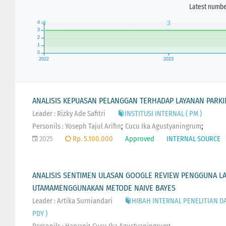
Latest number
ANALISIS KEPUASAN PELANGGAN TERHADAP LAYANAN PARKI
Leader : Rizky Ade Safitri
INSTITUSI INTERNAL ( PM )
;
;
Personils :
Yoseph Tajul Arifin
Cucu Ika Agustyaningrum
2025
Rp. 5.100.000
Approved
INTERNAL SOURCE
ANALISIS SENTIMEN ULASAN GOOGLE REVIEW PENGGUNA LAY
UTAMAMENGGUNAKAN METODE NAIVE BAYES
Leader : Artika Surniandari
HIBAH INTERNAL PENELITIAN 
PDY )
;
;