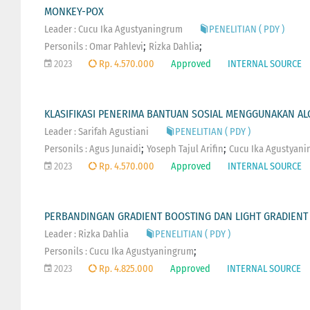
MONKEY-POX
Leader : Cucu Ika Agustyaningrum
PENELITIAN ( PDY )
;
;
Personils :
Omar Pahlevi
Rizka Dahlia
2023
Rp. 4.570.000
Approved
INTERNAL SOURCE
KLASIFIKASI PENERIMA BANTUAN SOSIAL MENGGUNAKAN ALG
Leader : Sarifah Agustiani
PENELITIAN ( PDY )
;
;
Personils :
Agus Junaidi
Yoseph Tajul Arifin
Cucu Ika Agustyan
2023
Rp. 4.570.000
Approved
INTERNAL SOURCE
PERBANDINGAN GRADIENT BOOSTING DAN LIGHT GRADIENT
Leader : Rizka Dahlia
PENELITIAN ( PDY )
;
Personils :
Cucu Ika Agustyaningrum
2023
Rp. 4.825.000
Approved
INTERNAL SOURCE