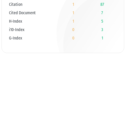
Citation
1
87
Cited Document
1
7
H-Index
1
5
i10-Index
0
3
G-Index
0
1