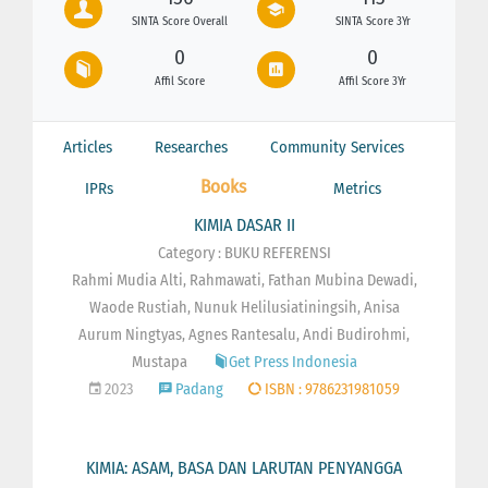
SINTA Score Overall
SINTA Score 3Yr
0
0
Affil Score
Affil Score 3Yr
Articles
Researches
Community Services
Books
IPRs
Metrics
KIMIA DASAR II
Category : BUKU REFERENSI
Rahmi Mudia Alti, Rahmawati, Fathan Mubina Dewadi,
Waode Rustiah, Nunuk Helilusiatiningsih, Anisa
Aurum Ningtyas, Agnes Rantesalu, Andi Budirohmi,
Mustapa
Get Press Indonesia
2023
Padang
ISBN : 9786231981059
KIMIA: ASAM, BASA DAN LARUTAN PENYANGGA