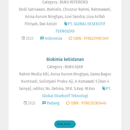
Category : BUKU REFERENSI
Dodi Satriawan, Wahidin, Chusnur Rahmi, Rahmawati,
Anisa Aurum Ningtyas, Lovi Sandra, Lina Arifah
Fitriyah, Dwi Astuti
PT. GLOBAL EKSEKUTIF
TEKNOLOGI
2023
Indonesia
ISBN : 9786231981349
Biokimia kebidanan
Category : BUKU AJAR
Rahmi Mudia Alti, Anisa Aurum Ningtyas, Gama Bagus
Kuntoadi, Sulistyani Prabu Aji, A Asmawati S [dan 4
lainya] ; editor, Ns. Delima, SPd. S.Kep. M.Kes
PT.
Global Eksekutif Teknologi
2022
Padang
ISBN : 9786235383446
View more ...