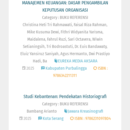
MANAJEMEN KEUANGAN: DASAR PENGAMBILAN
KEPUTUSAN ORGANISASI
Category : BUKU REFERENSI
Christina Heti Tri Rahmawati, Faisal Riza Rahman,
Mike Kusuma Dewi, Fithri Widyanita Yarisma,
Maidalena, Fahrul Ruzi, Sari Octavera, Wiwin
Setianingsih, Tri Bodroastuti, Dr. Euis Bandawaty,
Eluiz Yansiruz Saniyah, Agus Hermanto, Dwi Prastiyo
Hadi, Ba
EUREKA MEDIA AKSARA
2025
Kabupaten Purbalingga
ISBN :
9786342211311
Studi Kebantenan: Pendekatan Historiografi
Category : BUKU REFERENSI
Bambang Arianto
Jawara Kreasinografi
2025
Kota Serang
ISBN : 9786231097804