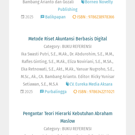
Bambang Arianto dan Gozali
Borneo Novelty
Publishing
2025
Balikpapan
ISBN : 9786238978366
Metode Riset Akuntansi Berbasis Digital
Category : BUKU REFERENSI
Ika Swasti Putri, S.E., M.Ak., Dr. Abdurohim, S.E., M.M.,
Rafles Ginting, S.E., M.Ak., Eliza Noviriani, S.E., M.SA.,
Eka Retnowati, S.E., Akt., M.Ak., Yanuar Nugroho, S.E.,
M.Sc., Ak., CA. Bambang Arianto. Editor: Ricky Yunisar
Setiawan, S.E., M.S.A
CV. Eureka Media Aksara
2025
Purbalingga
ISBN : 9786342211021
Pengantar Teori Hierarki Kebutuhan Abraham
Maslow
Category : BUKU REFERENSI