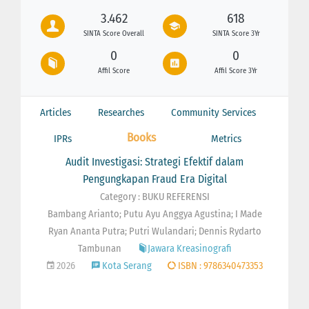
3.462
618
SINTA Score Overall
SINTA Score 3Yr
0
0
Affil Score
Affil Score 3Yr
Articles
Researches
Community Services
Books
IPRs
Metrics
Audit Investigasi: Strategi Efektif dalam
Pengungkapan Fraud Era Digital
Category : BUKU REFERENSI
Bambang Arianto; Putu Ayu Anggya Agustina; I Made
Ryan Ananta Putra; Putri Wulandari; Dennis Rydarto
Tambunan
Jawara Kreasinografi
2026
Kota Serang
ISBN : 9786340473353