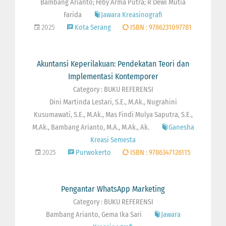
Bambang Arianto; Feby Arma Putra; R Dewi Mutia
Farida
Jawara Kreasinografi
2025
Kota Serang
ISBN : 9786231097781
Akuntansi Keperilakuan: Pendekatan Teori dan
Implementasi Kontemporer
Category : BUKU REFERENSI
Dini Martinda Lestari, S.E., M.Ak., Nugrahini
Kusumawati, S.E., M.Ak., Mas Findi Mulya Saputra, S.E.,
M.Ak., Bambang Arianto, M.A., M.Ak., Ak.
Ganesha
Kreasi Semesta
2025
Purwokerto
ISBN : 9786347126115
Pengantar WhatsApp Marketing
Category : BUKU REFERENSI
Bambang Arianto, Gema Ika Sari
Jawara