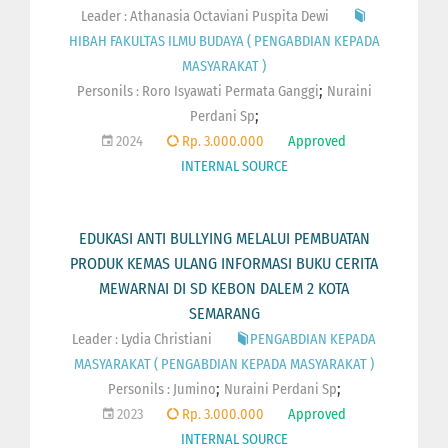
Leader : Athanasia Octaviani Puspita Dewi
HIBAH FAKULTAS ILMU BUDAYA ( PENGABDIAN KEPADA
MASYARAKAT )
;
Personils :
Roro Isyawati Permata Ganggi
Nuraini
;
Perdani Sp
2024
Rp. 3.000.000
Approved
INTERNAL SOURCE
EDUKASI ANTI BULLYING MELALUI PEMBUATAN
PRODUK KEMAS ULANG INFORMASI BUKU CERITA
MEWARNAI DI SD KEBON DALEM 2 KOTA
SEMARANG
Leader : Lydia Christiani
PENGABDIAN KEPADA
MASYARAKAT ( PENGABDIAN KEPADA MASYARAKAT )
;
;
Personils :
Jumino
Nuraini Perdani Sp
2023
Rp. 3.000.000
Approved
INTERNAL SOURCE