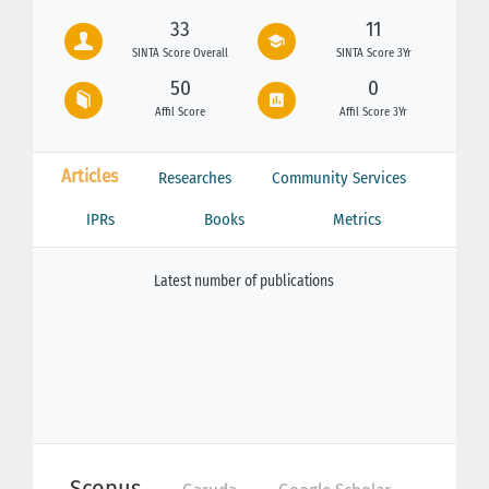
33
11
SINTA Score Overall
SINTA Score 3Yr
50
0
Affil Score
Affil Score 3Yr
Articles
Researches
Community Services
IPRs
Books
Metrics
Latest number of publications
Scopus