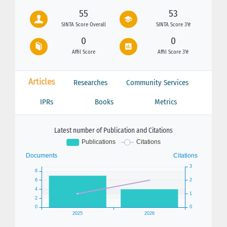
55
53
SINTA Score Overall
SINTA Score 3Yr
0
0
Affil Score
Affil Score 3Yr
Articles
Researches
Community Services
IPRs
Books
Metrics
Latest number of Publication and Citations