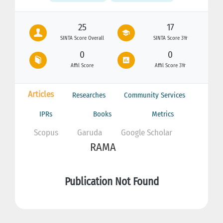
25
17
SINTA Score Overall
SINTA Score 3Yr
0
0
Affil Score
Affil Score 3Yr
Articles
Researches
Community Services
IPRs
Books
Metrics
Scopus
Garuda
Google Scholar
RAMA
Publication Not Found